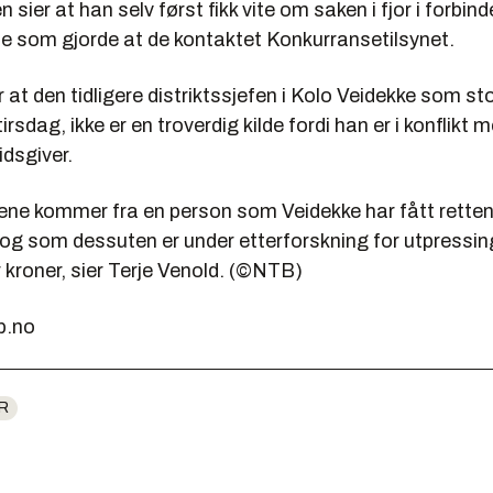
 sier at han selv først fikk vite om saken i fjor i forbin
e som gjorde at de kontaktet Konkurransetilsynet.
at den tidligere distriktssjefen i Kolo Veidekke som sto
rsdag, ikke er en troverdig kilde fordi han er i konflikt m
idsgiver.
ene kommer fra en person som Veidekke har fått retten
 og som dessuten er under etterforskning for utpressi
er kroner, sier Terje Venold. (©NTB)
b.no
R