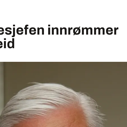
esjefen innrømmer
id