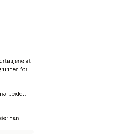
ortasjene at
grunnen for
amarbeidet,
sier han.