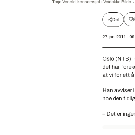
Terje Venold, konsernsjef i Veidekke
Bilde:
Del
27. jan. 2011 - 09
Oslo (NTB): 
det har fore
at vi for ett 
Han avviser i
noe den tidli
– Det er inge