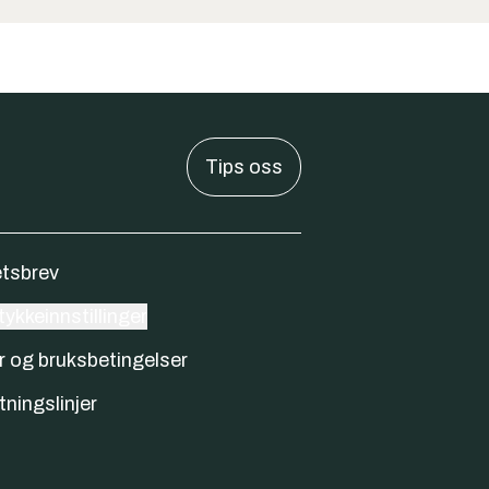
Tips oss
tsbrev
ykkeinnstillinger
r og bruksbetingelser
tningslinjer