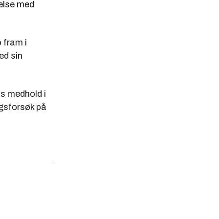
delse med
 fram i
ed sin
s medhold i
ngsforsøk på