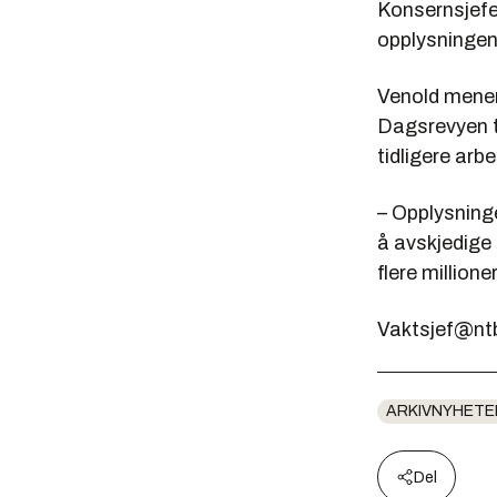
Konsernsjefen
opplysningen
Venold mener 
Dagsrevyen ti
tidligere arbe
– Opplysning
å avskjedige
flere million
Vaktsjef@nt
ARKIVNYHETE
Del