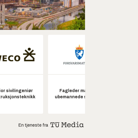
or sivilingeniør
Fagleder maritime
Pros
ruksjonsteknikk
ubemannede systemer
En tjeneste fra