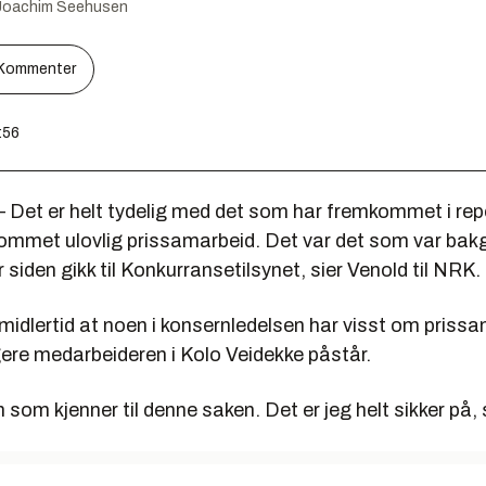
Joachim Seehusen
Kommenter
:56
– Det er helt tydelig med det som har fremkommet i rep
kommet ulovlig prissamarbeid. Det var det som var bak
år siden gikk til Konkurransetilsynet, sier Venold til NRK.
midlertid at noen i konsernledelsen har visst om priss
gere medarbeideren i Kolo Veidekke påstår.
n som kjenner til denne saken. Det er jeg helt sikker på, 