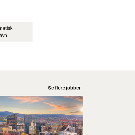
matisk
navn.
Se flere jobber