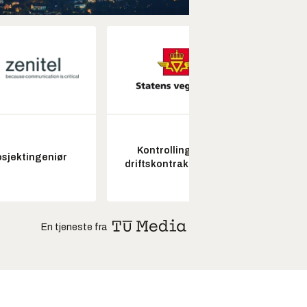
Kontrollingeniør
Fagl
osjektingeniør
driftskontrakt elektro
ubema
En tjeneste fra