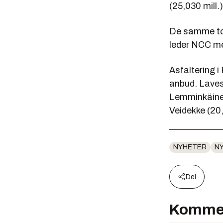
(25,030 mill.)
De samme to 
leder NCC me
Asfaltering i
anbud. Lavest
Lemminkäinen
Veidekke (20,
NYHETER
N
Del
Komme