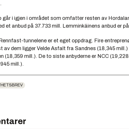
.
går i igjen i området som omfatter resten av Hordala
d et anbud på 37.733 mill. Lemminkäinens anbud er på 
 Rennfast-tunnelene er et eget oppdrag. Fire entreprenø
 av dem ligger Velde Asfalt fra Sandnes (18,345 mill.) 
 (18,359 mill.). De to siste anbyderne er NCC (19,228 
945 mill.).
YHETSBREV
ntarer