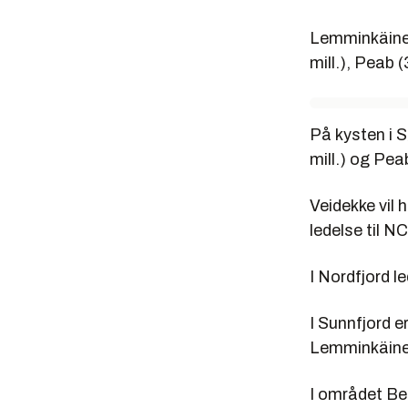
Lemminkäinen
mill.), Peab 
På kysten i 
mill.) og Pea
Veidekke vil 
ledelse til N
I Nordfjord l
I Sunnfjord e
Lemminkäinen
I området Be