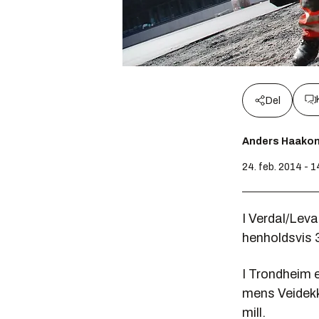
Del
Anders Haako
24. feb. 2014 - 1
I Verdal/Lev
henholdsvis 3
I Trondheim 
mens Veidekk
mill.