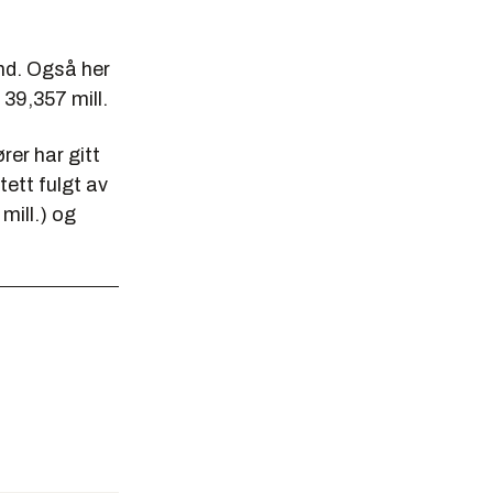
nd. Også her
39,357 mill.
rer har gitt
tett fulgt av
mill.) og