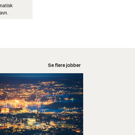
matisk
navn.
Se flere jobber