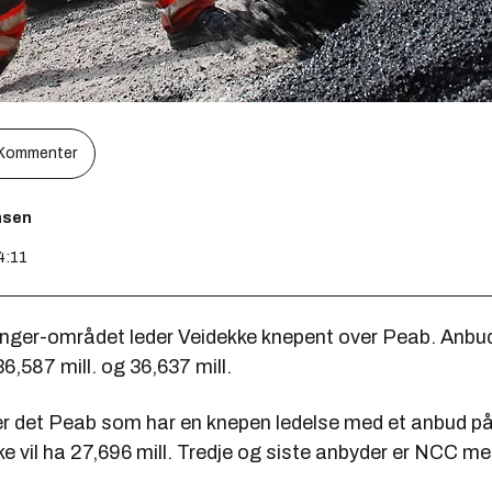
Kommenter
nsen
4:11
anger-området leder Veidekke knepent over Peab. Anbu
6,587 mill. og 36,637 mill.
er det Peab som har en knepen ledelse med et anbud på 
e vil ha 27,696 mill. Tredje og siste anbyder er NCC m