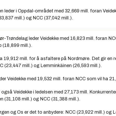
 leder i Oppdal-området med 32,669 mill. foran Veide
(33,837 mill.) og NCC (37,042 mill.).
Sør-Trøndelag leder Veidekke med 16,823 mill. foran N
b (18,899 mill.).
ha 19,912 mill. for å asfaltere på Nordmøre. Det gir en re
CC (23,447 mill.) og Lemminkäinen (26,593 mill.).
eder Veidekke med 19,532 mill. foran NCC som vil ha 21,
r også Veidekke i ledelsen med 27,173 mill. Konkurrente
 (31,108 mill.) og NCC (31,388 mill.).
rgen og Os er det to anbydere: NCC (23,922 mill.) og