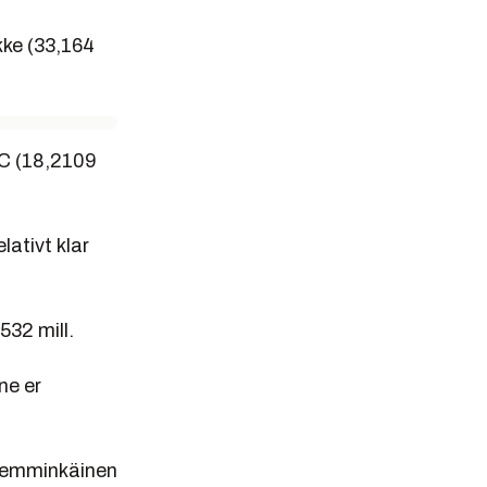
kke (33,164
CC (18,2109
lativt klar
532 mill.
ne er
 Lemminkäinen