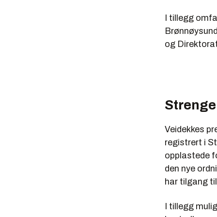
I tillegg omf
Brønnøysundr
og Direktorat
Strenge
Veidekkes pre
registrert i 
opplastede f
den nye ordni
har tilgang 
I tillegg mul