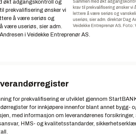
økt adgangskontroll og
Sammen med økt adgangskontro
krav til prekvalifisering ønsker vi 
il prekvalifisering ønsker vi
lettere å være seriøs og vanskel
ettere å være seriøs og
useriøs, sier adm. direktør Dag A
å være useriøs, sier adm.
Veidekke Entreprenør AS. Foto: 
 Andresen i Veidekke Entreprenør AS.
everandørregister
ning for prekvalifisering er utviklet gjennom StartBANK
ndørregister for innkjøpere innenfor blant annet bygg- o
jen, med informasjon om leverandørenes forsikringer,
ansvar, HMS- og kvalitetsstandarder, sikkerhetserklæ
all.