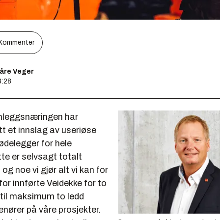
Kommenter
åre Veger
3:28
nleggsnæringen har
t et innslag av useriøse
ødelegger for hele
te er selvsagt totalt
og noe vi gjør alt vi kan for
or innførte Veidekke for to
 til maksimum to ledd
nører på våre prosjekter.