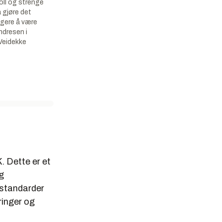
ll og strenge
å gjøre det
igere å være
ndresen i
Veidekke
. Dette er et
g
 standarder
ringer og