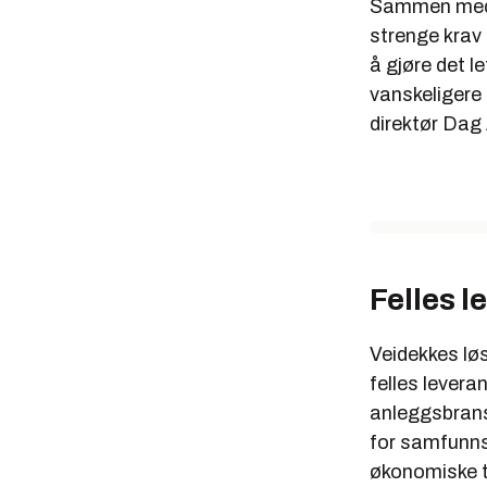
Sammen med 
strenge krav t
å gjøre det l
vanskeligere 
direktør Dag
Felles l
Veidekkes løs
felles levera
anleggsbrans
for samfunns
økonomiske t