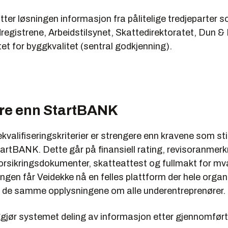
atter løsningen informasjon fra pålitelige tredjeparter 
egistrene, Arbeidstilsynet, Skattedirektoratet, Dun &
et for byggkvalitet (sentral godkjenning).
re enn StartBANK
kvalifiseringskriterier er strengere enn kravene som still
StartBANK. Dette går på finansiell rating, revisoranmerk
orsikrings­dokumenter, skatteattest og fullmakt for m
ngen får Veidekke nå en felles plattform der hele orga
til de samme opplysningene om alle underentreprenører.
iggjør systemet deling av informasjon etter gjennomfør