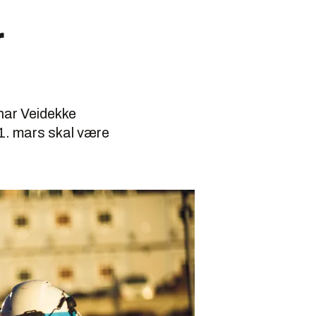
r
har Veidekke
 1. mars skal være