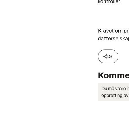
kontroller.
Kravet om pre
datterselska
Del
Komme
Du må være in
oppretting av