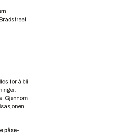
som
 Bradstreet
es for å bli
ninger,
va. Gjennom
nisasjonen
te påse-