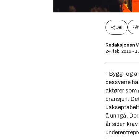
Del
Redaksjonen V
24. feb. 2016 - 1
- Bygg- og a
dessverre hat
aktører som 
bransjen. Det
uakseptabelt 
å unngå. Derf
år siden krav
underentrepre