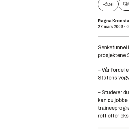
Del
Ragna Kronst
27. mars 2006 - 
Senketunnel 
prosjektene 
– Vår fordel e
Statens vegv
– Studerer du
kan du jobbe 
traineeprogra
rett etter e