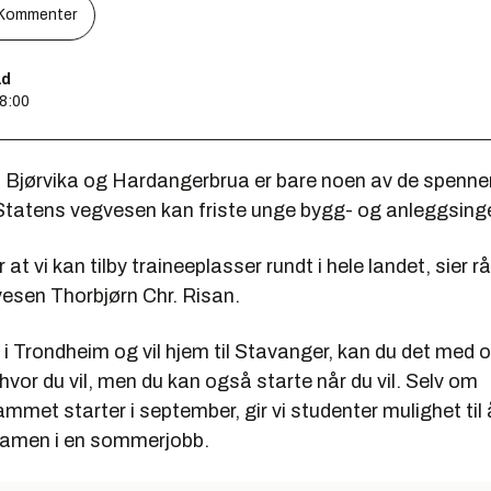
Kommenter
ad
08:00
i Bjørvika og Hardangerbrua er bare noen av de spenn
Statens vegvesen kan friste unge bygg- og anleggsing
r at vi kan tilby traineeplasser rundt i hele landet, sier rå
esen Thorbjørn Chr. Risan.
 i Trondheim og vil hjem til Stavanger, kan du det med o
hvor du vil, men du kan også starte når du vil. Selv om
mmet starter i september, gir vi studenter mulighet til
ksamen i en sommerjobb.