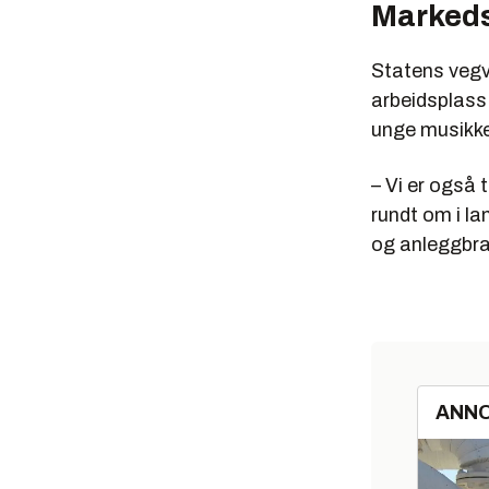
Markeds
Statens vegv
arbeidsplass.
unge musikke
– Vi er også 
rundt om i la
og anleggbra
ANN