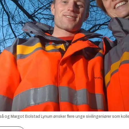
og Margot Bolstad Lynum ønsker flere unge sivilingeniører som kolle