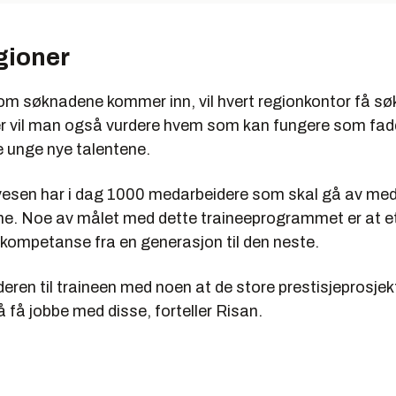
gioner
om søknadene kommer inn, vil hvert regionkontor få søke
er vil man også vurdere hvem som kan fungere som fadde
e unge nye talentene.
esen har i dag 1000 medarbeidere som skal gå av med
ne. Noe av målet med dette traineeprogrammet er at e
 kompetanse fra en generasjon til den neste.
eren til traineen med noen at de store prestisjeprosjekt
 få jobbe med disse, forteller Risan.