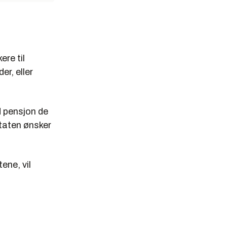
re til
r, eller
 pensjon de
taten ønsker
ene, vil