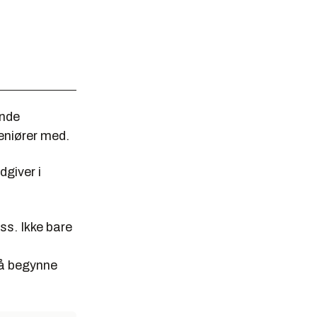
ende
eniører med.
dgiver i
ss. Ikke bare
 å begynne