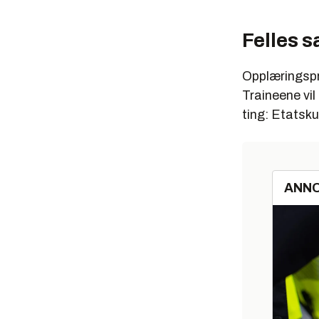
Felles 
Opplæringspro
Traineene vil
ting: Etatsk
ANN