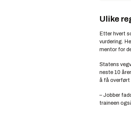
Ulike re
Etter hvert s
vurdering. H
mentor for d
Statens vegv
neste 10 åre
å få overført
– Jobber fadd
traineen også