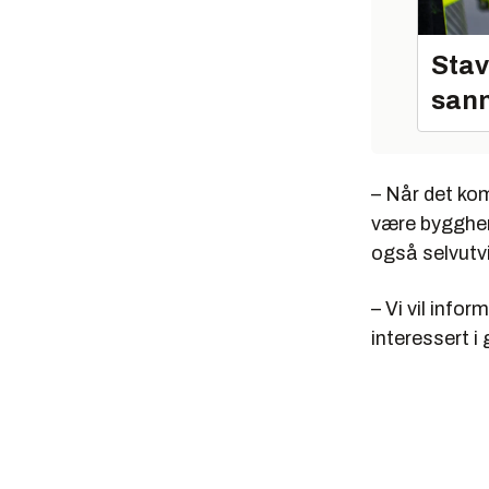
Stav
sann
– Når det kom
være byggherr
også selvutvi
– Vi vil info
interessert i