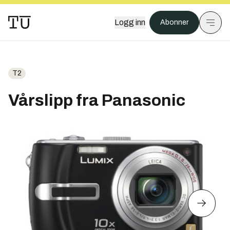
Logg inn
Abonner
T2
Vårslipp fra Panasonic