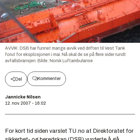
AVVIK: DSB har funnet mange avvik ved driften til Vest Tank
forut for eksplosjonen i mai. Nå skal de se på flere sider rundt
avfallsbransjen.
Bilde:
Norsk Luftambulanse
Kommenter
Del
Jannicke Nilsen
12. nov. 2007 - 16:02
For kort tid siden varslet TU.no at Direktoratet for
sikkerhet- og beredskap (DSB) vurderte å gå