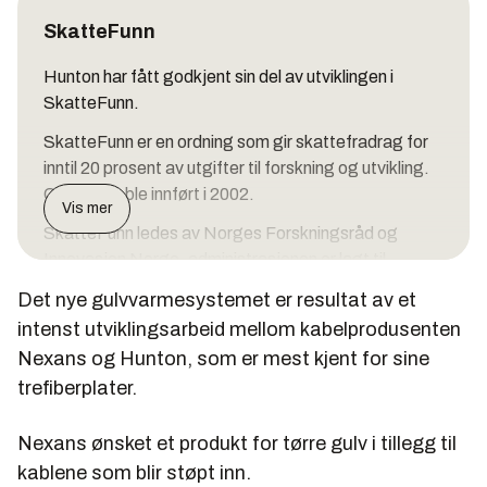
SkatteFunn
Hunton har fått godkjent sin del av utviklingen i
SkatteFunn.
SkatteFunn er en ordning som gir skattefradrag for
inntil 20 prosent av utgifter til forskning og utvikling.
Ordningen ble innført i 2002.
Vis mer
SkatteFunn ledes av Norges Forskningsråd og
Innovasjon Norge, administrasjonen er lagt til
Forskningsrådet
Det nye gulvvarmesystemet er resultat av et
I 2004 kom det inn 4155 søknader. Av disse ble 2760
intenst utviklingsarbeid mellom kabelprodusenten
godkjent. Disse prosjektene ga til sammen 1,8 mrd
Nexans og Hunton, som er mest kjent for sine
kroner i skattefradrag fordelt på 6000 prosjekter i
trefiberplater.
4260 bedrifter. Bygge og anleggsnæringen er svakt
representert med kun 60 prosjekter.
Nexans ønsket et produkt for tørre gulv i tillegg til
Søknadsfristen er 31. desember hvert år.
kablene som blir støpt inn.