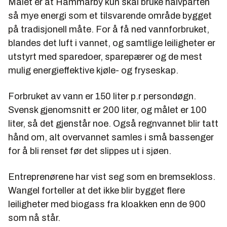
Målet er at Hammarby kun skal bruke halvparten
så mye energi som et tilsvarende område bygget
på tradisjonell måte. For å få ned vannforbruket,
blandes det luft i vannet, og samtlige leiligheter er
utstyrt med sparedoer, sparepærer og de mest
mulig energieffektive kjøle- og fryseskap.
Forbruket av vann er 150 liter p.r persondøgn.
Svensk gjenomsnitt er 200 liter, og målet er 100
liter, så det gjenstår noe. Også regnvannet blir tatt
hånd om, alt overvannet samles i små bassenger
for å bli renset før det slippes ut i sjøen.
Entreprenørene har vist seg som en bremsekloss.
Wangel forteller at det ikke blir bygget flere
leiligheter med biogass fra kloakken enn de 900
som nå står.