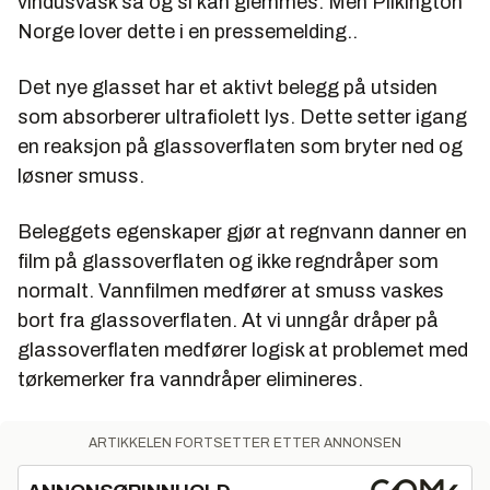
vindusvask så og si kan glemmes. Men Pilkington
Norge lover dette i en pressemelding..
Det nye glasset har et aktivt belegg på utsiden
som absorberer ultrafiolett lys. Dette setter igang
en reaksjon på glassoverflaten som bryter ned og
løsner smuss.
Beleggets egenskaper gjør at regnvann danner en
film på glassoverflaten og ikke regndråper som
normalt. Vannfilmen medfører at smuss vaskes
bort fra glassoverflaten. At vi unngår dråper på
glassoverflaten medfører logisk at problemet med
tørkemerker fra vanndråper elimineres.
ARTIKKELEN FORTSETTER ETTER ANNONSEN