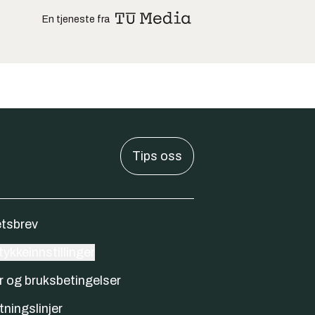
En tjeneste fra
Tips oss
tsbrev
ykkeinnstillinger
r og bruksbetingelser
tningslinjer