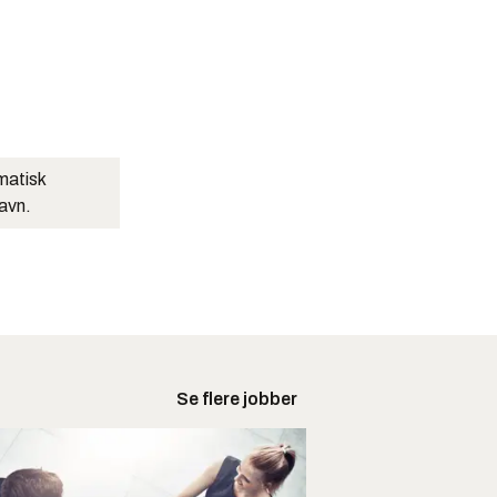
matisk
navn.
Se flere jobber