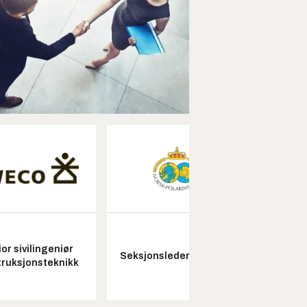
or sivilingeniør
Fagl
Seksjonsleder Nye Troll
ruksjonsteknikk
ubema