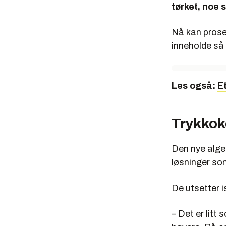
tørket, noe 
Nå kan prose
inneholde så
Les også:
Et
Trykkok
Den nye alge
løsninger som
De utsetter i
– Det er litt