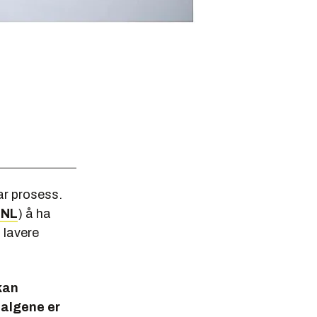
bar prosess.
NNL
) å ha
 lavere
kan
 algene er