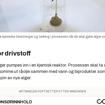
 kjemiske tilsetninger og tørking i prosessen når de skal gjøre alger om 
r drivstoff
ger pumpes inn i en kjemisk reaktor. Prosessen skal ta
t komme ut råolje sammen med vann og biprodukter so
sjon av nye alger.
ARTIKKELEN FORTSETTER ETTER ANNONSEN
ONSØRINNHOLD