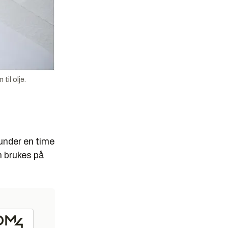
til olje.
 under en time
m brukes på