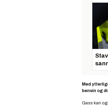
Stav
sann
Med ytterlige
bensin og di
Gass kan også