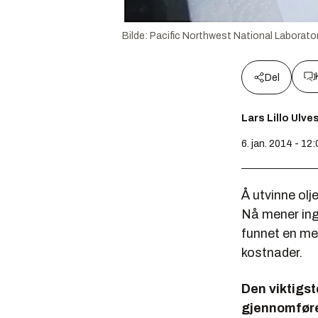
Bilde:
Pacific Northwest National Laborato
Del
Lars Lillo Ulve
6. jan. 2014 - 12:
Å utvinne olje
Nå mener ing
funnet en met
kostnader.
Den viktigs
gjennomføre