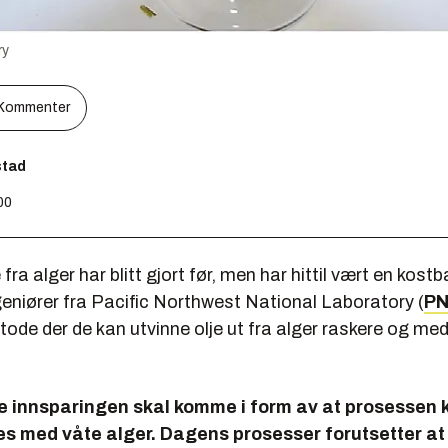
ry
Kommenter
stad
00
 fra alger har blitt gjort før, men har hittil vært en kost
eniører fra Pacific Northwest National Laboratory (
P
ode der de kan utvinne olje ut fra alger raskere og med
te innsparingen skal komme i form av at prosessen 
s med våte alger. Dagens prosesser forutsetter at