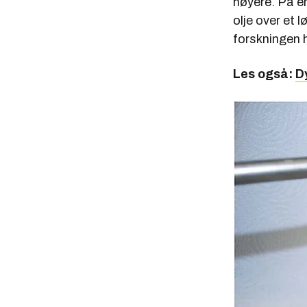
høyere. På en
olje over et l
forskningen 
Les også:
D