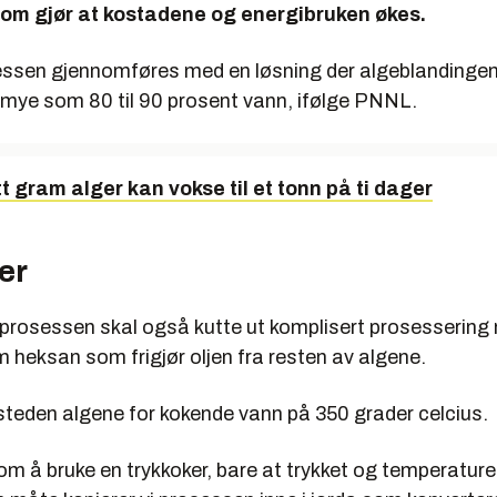
som gjør at kostadene og energibruken økes.
ssen gjennomføres med en løsning der algeblandinge
 mye som 80 til 90 prosent vann, ifølge PNNL.
t gram alger kan vokse til et tonn på ti dager
er
prosessen skal også kutte ut komplisert prosessering
 heksan som frigjør oljen fra resten av algene.
steden algene for kokende vann på 350 grader celcius.
 som å bruke en trykkoker, bare at trykket og temperatur