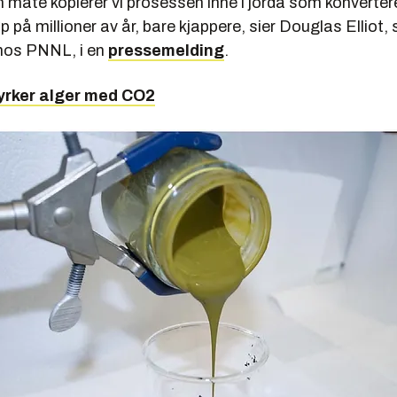
 måte kopierer vi prosessen inne i jorda som konverterer
øp på millioner av år, bare kjappere, sier Douglas Elliot,
hos PNNL, i en
pressemelding
.
yrker alger med CO2