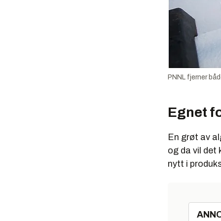
PNNL fjerner både
Egnet fo
En grøt av al
og da vil de
nytt i produk
ANN