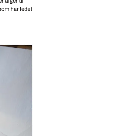
 alger til
 som har ledet