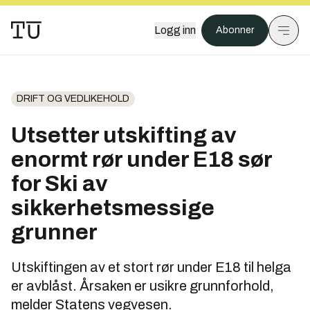
Logg inn
Abonner
DRIFT OG VEDLIKEHOLD
Utsetter utskifting av
enormt rør under E18 sør
for Ski av
sikkerhetsmessige
grunner
Utskiftingen av et stort rør under E18 til helga
er avblåst. Årsaken er usikre grunnforhold,
melder Statens vegvesen.