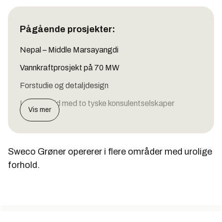
Pågående prosjekter:
Nepal – Middle Marsayangdi
Vannkraftprosjekt på 70 MW
Forstudie og detaljdesign
I samarbeid med to tyske konsulentselskaper
Vis mer
Dominikanske republikk – Guaigui.
Sweco Grøner opererer i flere områder med urolige
forhold.
Stor dam til flomkontroll og vannforsyning og et lite
kraftverk på 2 MW
Detaljdesign