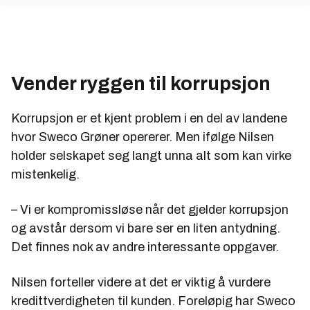
og avløpsteknikk. De utfører blant annet
konsulentoppdrag finansiert av Norad,
Verdensbanken, Den asiatiske utviklingsbanken og
den Interamerikanske utviklingsbanken.
Vender ryggen til korrupsjon
I
Korrupsjon er et kjent problem i en del av landene
hvor Sweco Grøner opererer. Men ifølge Nilsen
holder selskapet seg langt unna alt som kan virke
mistenkelig.
– Vi er kompromissløse når det gjelder korrupsjon
og avstår dersom vi bare ser en liten antydning.
Det finnes nok av andre interessante oppgaver.
Nilsen forteller videre at det er viktig å vurdere
kredittverdigheten til kunden. Foreløpig har Sweco