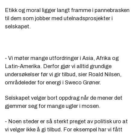
Etikk og moral ligger langt framme i pannebrasken
India – Sawalkot
til dem som jobber med utelnadsprosjekter i
Vannkraftprosjekt på enorme 1200 MW
selskapet.
Detaljdesign. Oppdrag for Indisk og tyrkisk
entreprenør
Finansiering av prosjektet pågår. Oppstart på design
- Vi møter mange utfordringer i Asia, Afrika og
er forventet sent høsten 2006. Byggetid rundt syv år.
Latin-Amerika. Derfor gjør vi alltid grundige
undersøkelser før vi gir tilbud, sier Roald Nilsen,
områdeleder for energi i Sweco Grøner.
Vietnam
National Hydro Power Plan.
Selskapet velger bort oppdrag når de mener det
gjemmer seg for mange ugler i mosen.
Deltar i utviklingen av en helhetlig nasjonal plan for
vannkraft i Vietnam sammen med
- Noen steder er så sterkt preget av politisk uro at
Sweco VBB i Sverige og Norplan.
vi velger ikke å gi tilbud. For eksempel har vi fått