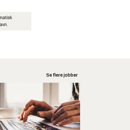
matisk
navn.
Se flere jobber