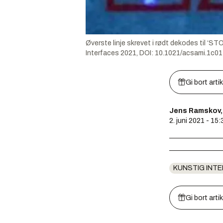
Øverste linje skrevet i rødt dekodes til ‘STO
Interfaces 2021, DOI: 10.1021/acsami.1c0
Gi bort arti
Jens Ramskov, 
2. juni 2021 - 15:
KUNSTIG INTE
Gi bort arti