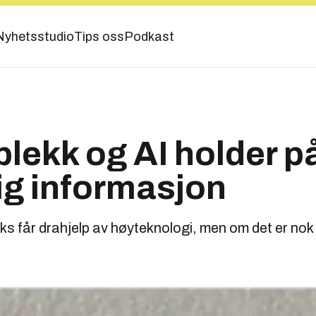
Nyhetsstudio
Tips oss
Podkast
blekk og AI holder p
g informasjon
 får drahjelp av høyteknologi, men om det er nok t