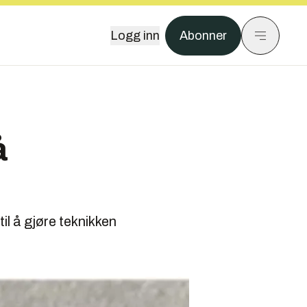
Logg inn
Abonner
å
il å gjøre teknikken