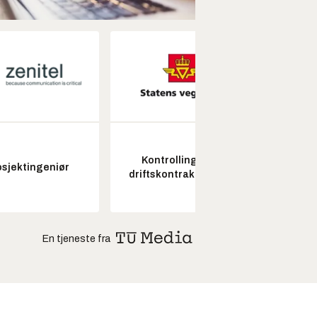
Kontrollingeniør
Fagl
osjektingeniør
driftskontrakt elektro
ubema
En tjeneste fra