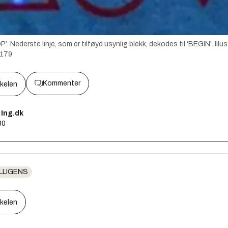
P’. Nederste linje, som er tilføyd usynlig blekk, dekodes til ‘BEGIN’.
Illu
1179
Kommenter
kkelen
Ing.dk
30
LLIGENS
kkelen