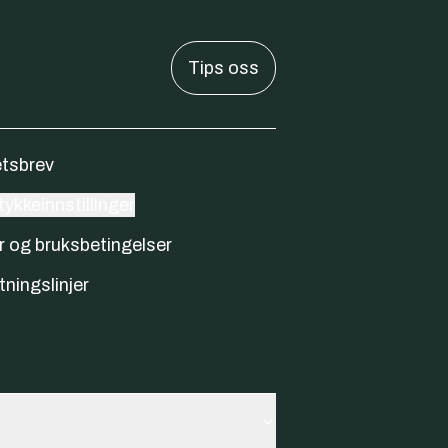
Tips oss
tsbrev
ykkeinnstillinger
r og bruksbetingelser
tningslinjer