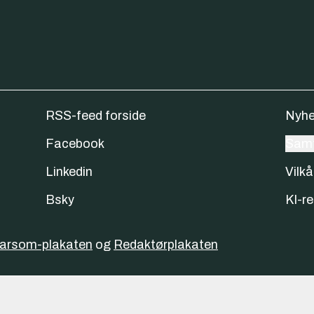
RSS-feed forside
Nyhe
Facebook
Samt
Linkedin
Vilkå
Bsky
KI-re
varsom-plakaten
og
Redaktørplakaten