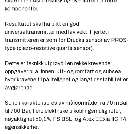
siste innen Asic-teknikk og overflatemonterte
komponenter.
Resultatet skal ha blitt en god
universaltransmitter med lav vekt. Hjertet i
transmitteren er som før Drucks sensor av PRQS-
type (piezo-resistive quarts sensor).
Dette er teknikk utprøvd i en rekke krevende
oppgaver bl.a. innen luft- og romfart og subsea,
hvor kravene til pålitelighet og langtidsstabilitet er
avgjørende.
Serien karakteriseres av måleområde fra 70 mBar
til 700 Bar, flere elektriske tilkoblingsmuligheter,
nøyaktighet ±0,1% FS BSL, og Atex EExia IIC T4
egensikkerhet.