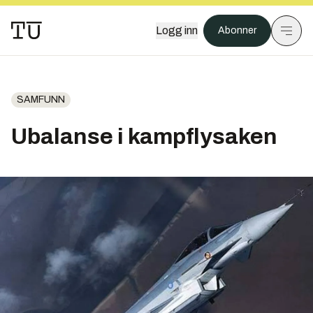
Logg inn
Abonner
SAMFUNN
Ubalanse i kampflysaken