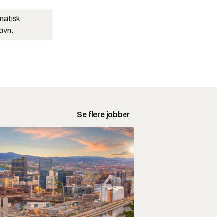
matisk
navn.
Se flere jobber