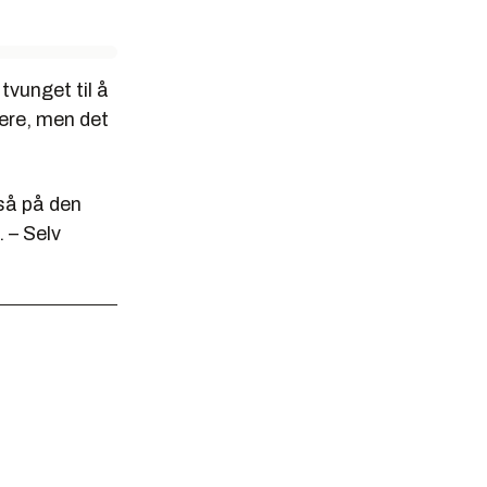
 tvunget til å
vere, men det
så på den
 – Selv