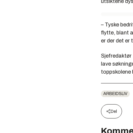
utsiktene dys
– Tyske bedrif
flytte, blant
er der det er
Sjefredaktø
lave søkninge
toppskolene 
ARBEIDSLIV
Del
Komme