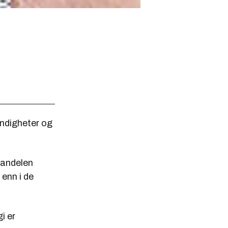
yndigheter og
tandelen
enn i de
i er