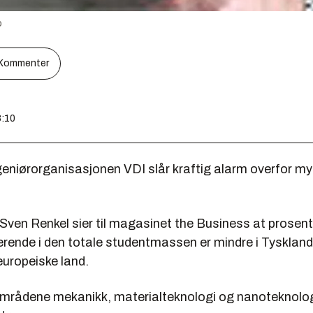
o
Kommenter
8:10
geniørorganisasjonen VDI slår kraftig alarm overfor m
ven Renkel sier til magasinet the Business at prosen
rende i den totale studentmassen er mindre i Tyskland 
europeiske land.
områdene mekanikk, materialteknologi og nanoteknolog