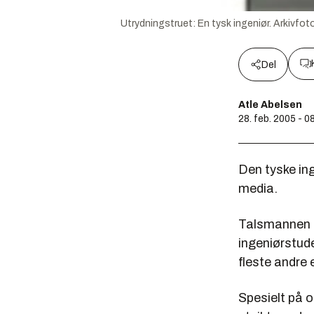
Utrydningstruet: En tysk ingeniør. Arkivfot
Del
Atle Abelsen
28. feb. 2005 - 0
Den tyske in
media.
Talsmannen S
ingeniørstude
fleste andre 
Spesielt på 