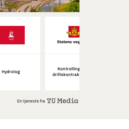
Kontrollingeniør
Fagl
Hydrolog
driftskontrakt elektro
ubema
En tjeneste fra