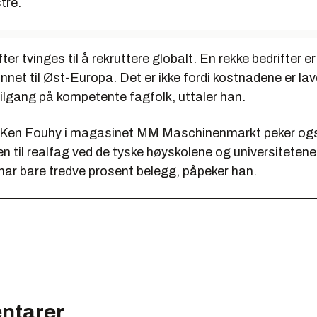
tre.
ter tvinges til å rekruttere globalt. En rekke bedrifter er
 annet til Øst-Europa. Det er ikke fordi kostnadene er la
 tilgang på kompetente fagfolk, uttaler han.
r Ken Fouhy i magasinet MM Maschinenmarkt peker og
n til realfag ved de tyske høyskolene og universitetene.
har bare tredve prosent belegg, påpeker han.
ntarer