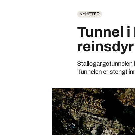
NYHETER
Tunnel i
reinsdyr
Stallogargotunnelen i
Tunnelen er stengt inn