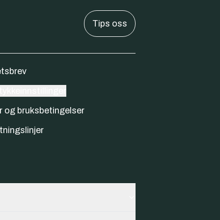
Tips oss
tsbrev
ykkeinnstillinger
r og bruksbetingelser
tningslinjer