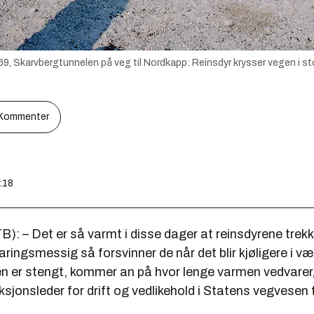
69, Skarvbergtunnelen på veg til Nordkapp: Reinsdyr krysser vegen i sto
Kommenter
:18
): – Det er så varmt i disse dager at reinsdyrene trekke
aringsmessig så forsvinner de når det blir kjøligere i v
n er stengt, kommer an på hvor lenge varmen vedvarer,
ksjonsleder for drift og vedlikehold i Statens vegvesen t