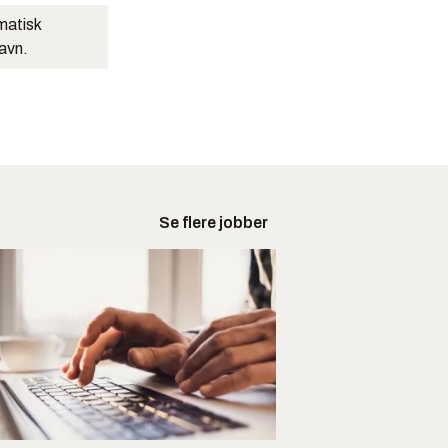
matisk
navn.
Se flere jobber