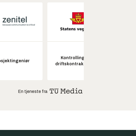
Kontrollingeniør
osjektingeniør
Seksjon
driftskontrakt elektro
En tjeneste fra