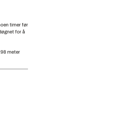
noen timer før
 døgnet for å
298 meter