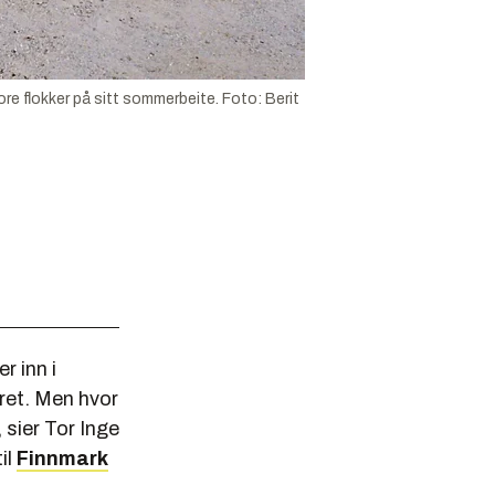
re flokker på sitt sommerbeite. Foto: Berit
r inn i
æret. Men hvor
 sier Tor Inge
il
Finnmark