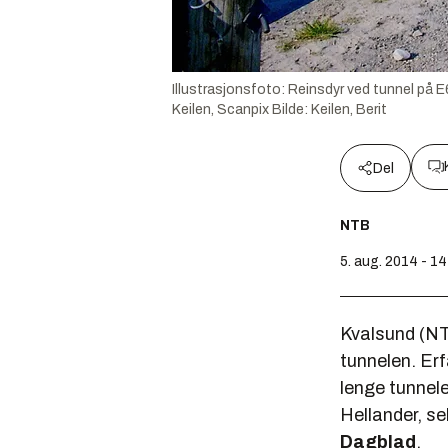
Illustrasjonsfoto: Reinsdyr ved tunnel på E
Keilen, Scanpix
Bilde:
Keilen, Berit
Del
NTB
5. aug. 2014 - 14
Kvalsund (NTB
tunnelen. Erf
lenge tunnele
Hellander, se
Dagblad
.