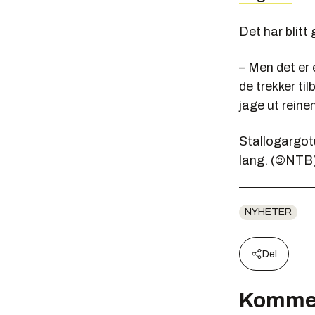
Det har blitt
– Men det er 
de trekker til
jage ut reinen
Stallogargot
lang. (©NTB
NYHETER
Del
Komme