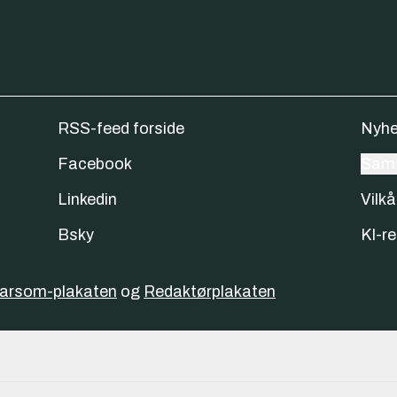
RSS-feed forside
Nyhe
Facebook
Samt
Linkedin
Vilkå
Bsky
KI-re
varsom-plakaten
og
Redaktørplakaten