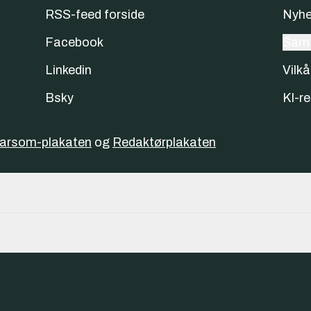
RSS-feed forside
Nyhe
Facebook
Samt
Linkedin
Vilkå
Bsky
KI-re
varsom-plakaten
og
Redaktørplakaten