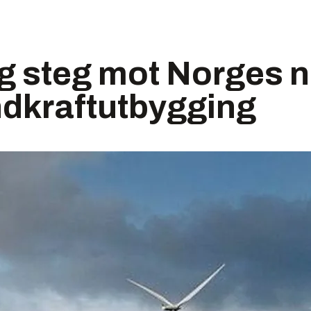
tig steg mot Norges 
ndkraftutbygging