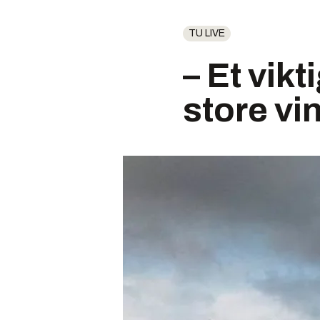
TU LIVE
– Et vik
store vi