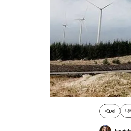
Del
Jannick