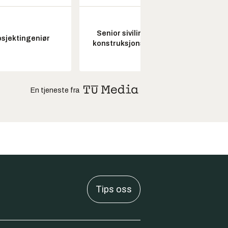
Senior sivilingeniør
Kon
osjektingeniør
konstruksjonsteknikk
drifts
En tjeneste fra
Tips oss