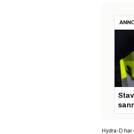
ANN
Stav
sann
Hydra-D har o