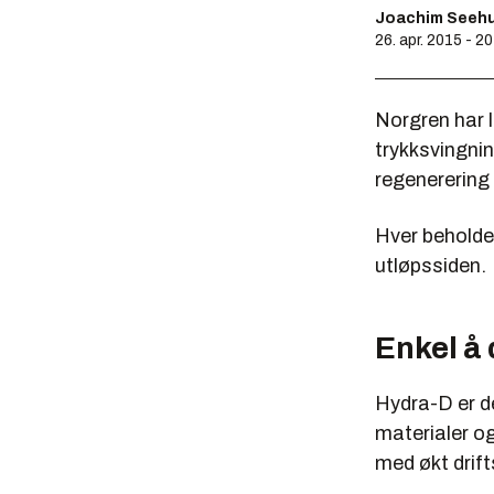
Joachim Seeh
26. apr. 2015 - 2
Norgren har 
trykksvingnin
regenerering 
Hver beholder
utløpssiden.
Enkel å 
Hydra-D er d
materialer og
med økt drift