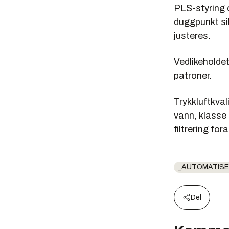
PLS-styring 
duggpunkt sik
justeres.
Vedlikeholdet
patroner.
Trykkluftkval
vann, klasse 
filtrering for
_AUTOMATISE
Del