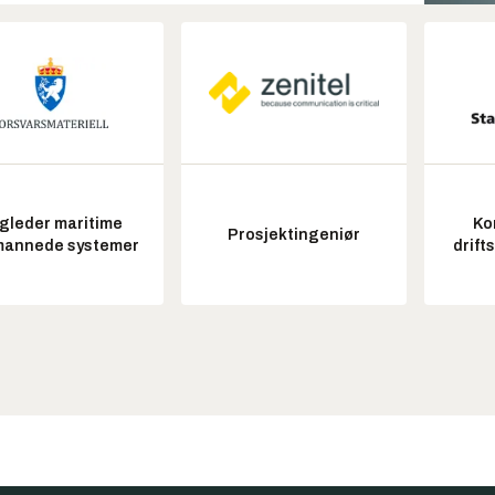
gleder maritime
Ko
Prosjektingeniør
annede systemer
drift