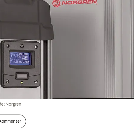
de:
Norgren
Kommenter