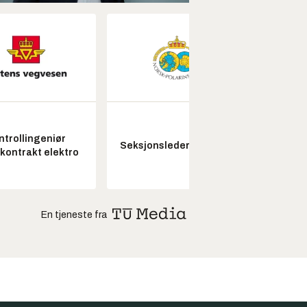
ntrollingeniør
Senio
Seksjonsleder Nye Troll
skontrakt elektro
konstr
En tjeneste fra