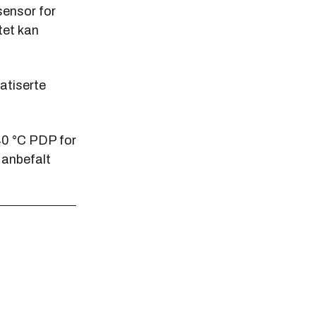
sensor for
tet kan
ratiserte
-40 °C PDP for
 anbefalt