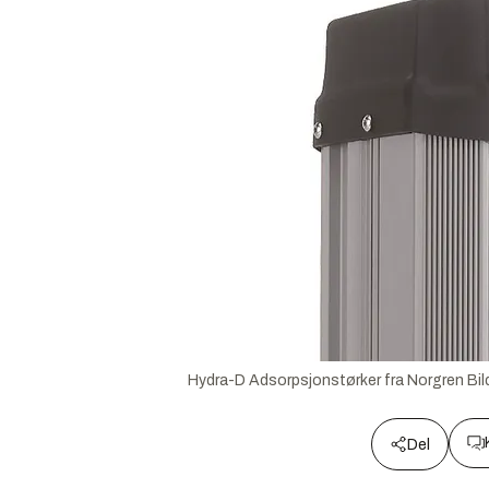
Hydra-D Adsorpsjonstørker fra Norgren
Bil
Del