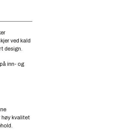
ker
skjer ved kald
rt design.
på inn- og
rne
 høy kvalitet
ehold.