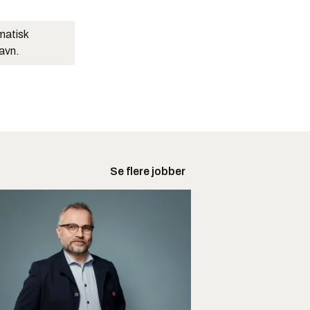
matisk
navn.
Se flere jobber