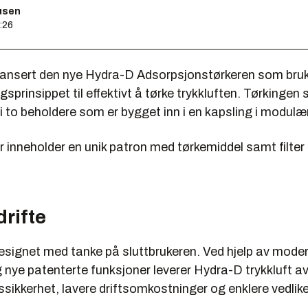
usen
0:26
lansert den nye Hydra-D Adsorpsjonstørkeren som bru
gsprinsippet til effektivt å tørke trykkluften. Tørkingen 
i to beholdere som er bygget inn i en kapsling i modulæ
 inneholder en unik patron med tørkemiddel samt filter 
drifte
esignet med tanke på sluttbrukeren. Ved hjelp av mode
 nye patenterte funksjoner leverer Hydra-D trykkluft av
ssikkerhet, lavere driftsomkostninger og enklere vedlik