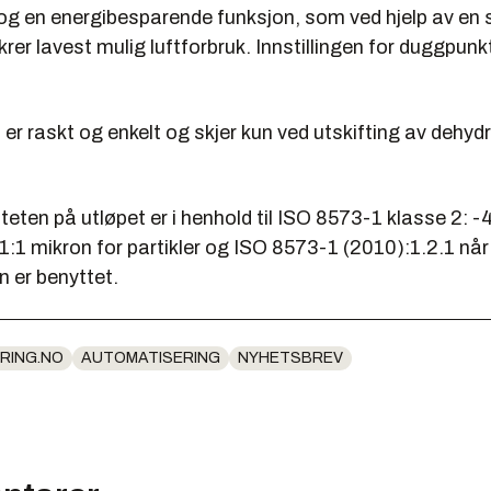
og en energibesparende funksjon, som ved hjelp av en 
rer lavest mulig luftforbruk. Innstillingen for duggpunk
 er raskt og enkelt og skjer kun ved utskifting av dehyd
iteten på utløpet er i henhold til ISO 8573-1 klasse 2: 
1:1 mikron for partikler og ISO 8573-1 (2010):1.2.1 når
an er benyttet.
RING.NO
AUTOMATISERING
NYHETSBREV