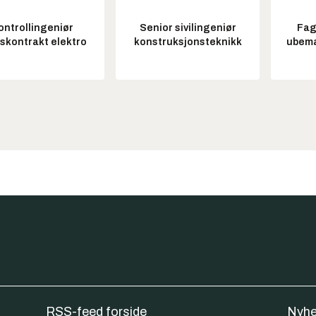
ontrollingeniør
Senior sivilingeniør
Fag
tskontrakt elektro
konstruksjonsteknikk
ubem
RSS-feed forside
Nyhe