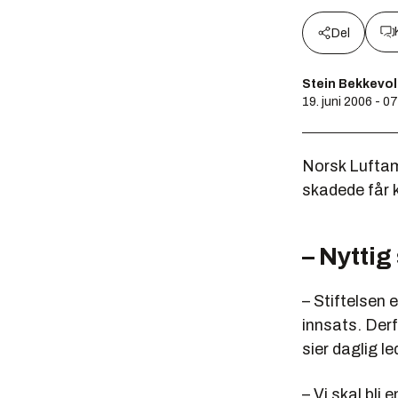
Del
Stein Bekkevo
19. juni 2006 - 0
Norsk Luftamb
skadede får k
– Nytti
– Stiftelsen 
innsats. Der
sier daglig l
– Vi skal bli