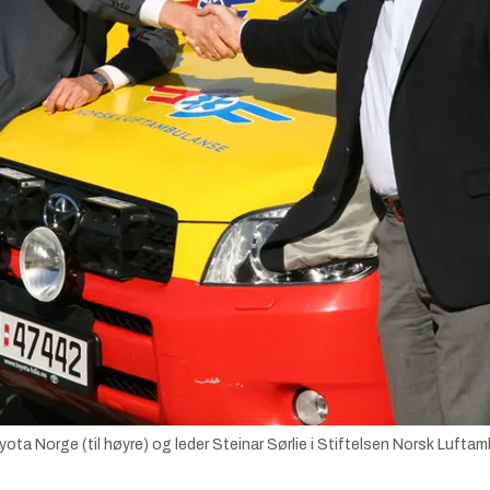
ota Norge (til høyre) og leder Steinar Sørlie i Stiftelsen Norsk Luft