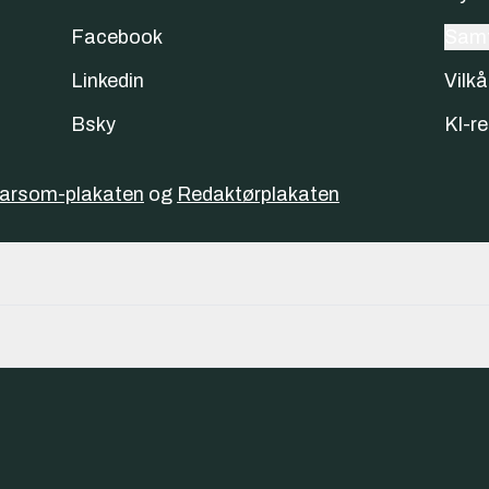
Facebook
Samt
Linkedin
Vilkå
Bsky
KI-re
varsom-plakaten
og
Redaktørplakaten