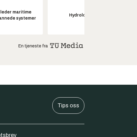
leder maritime
Hydrolog
Pros
annede systemer
En tjeneste fra
Tips oss
tsbrev