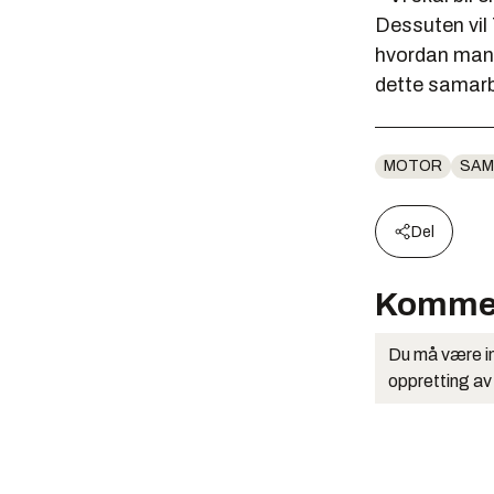
Dessuten vil 
hvordan man 
dette samarb
MOTOR
SAM
Del
Komme
Du må være in
oppretting av