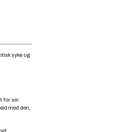
itisk syke og
 for sin
beid med den,
net.