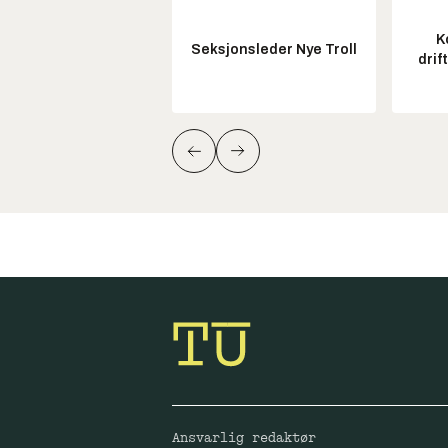
K
Seksjonsleder Nye Troll
drif
Ansvarlig redaktør