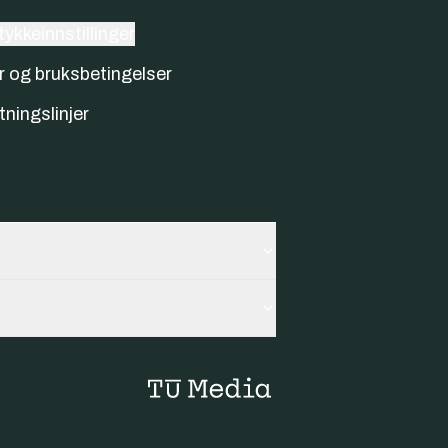
ykkeinnstillinger
r og bruksbetingelser
tningslinjer