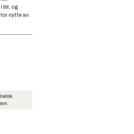
 bil, og
tor nytte av
matisk
navn.