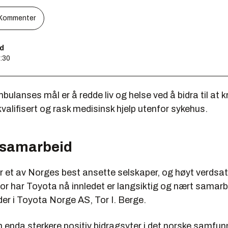
Kommenter
ld
7:30
ulanses mål er å redde liv og helse ved å bidra til at kr
valifisert og rask medisinsk hjelp utenfor sykehus.
g samarbeid
er et av Norges best ansette selskaper, og høyt verdsatt
for har Toyota nå innledet er langsiktig og nært samar
eder i Toyota Norge AS, Tor I. Berge.
 en enda sterkere positiv bidragsyter i det norske samfun