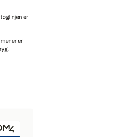
toglinjen er
i mener er
ryg.