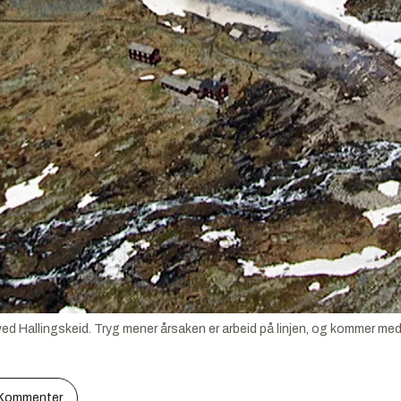
ed Hallingskeid. Tryg mener årsaken er arbeid på linjen, og kommer med
Kommenter