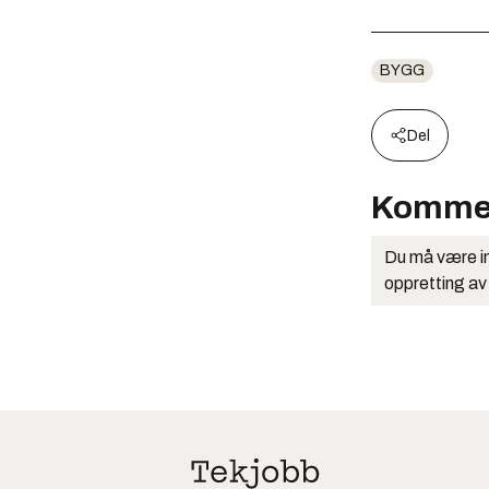
BYGG
Del
Komme
Du må være in
oppretting av