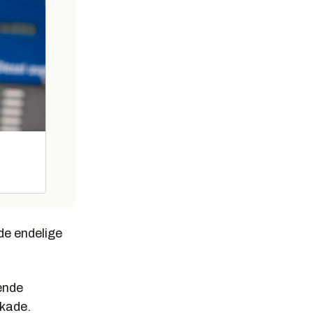
de endelige
ende
skade.