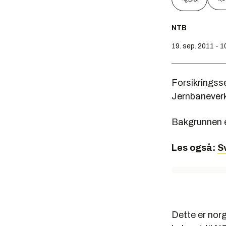
NTB
19. sep. 2011 - 1
Forsikringss
Jernbaneverk
Bakgrunnen er
Les også:
S
Dette er nor