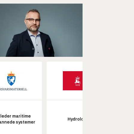
leder maritime
Hydrolog
Seksjon
annede systemer