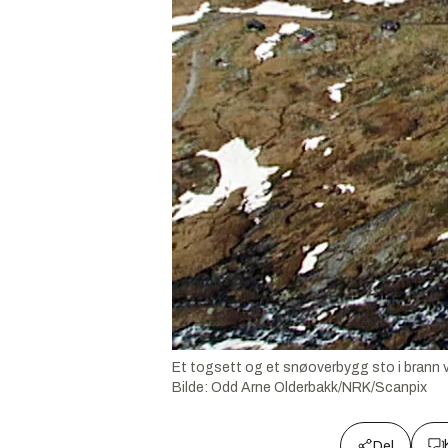
Et togsett og et snøoverbygg sto i brann v
Bilde:
Odd Arne Olderbakk/NRK/Scanpix
Del