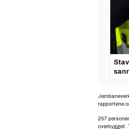
Stav
sann
Jernbaneverk
rapportene om
257 personer
overbygget. 