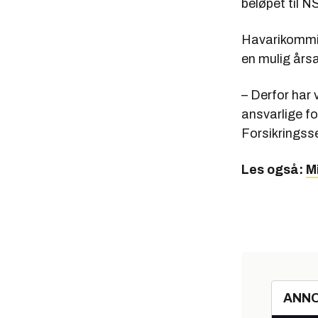
beløpet til N
Havarikommisj
en mulig årsak
– Derfor har 
ansvarlige f
Forsikringss
Les også:
M
ANN