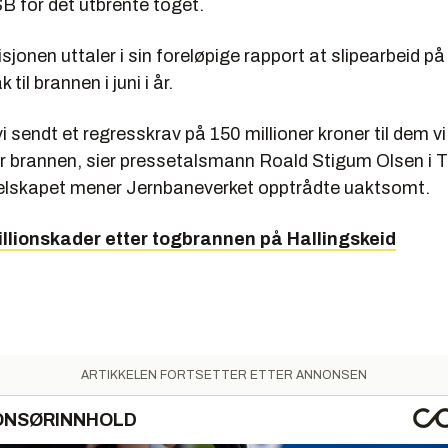
SB for det utbrente toget.
onen uttaler i sin foreløpige rapport at slipearbeid på 
 til brannen i juni i år.
vi sendt et regresskrav på 150 millioner kroner til dem v
or brannen, sier pressetalsmann Roald Stigum Olsen i T
elskapet mener Jernbaneverket opptrådte uaktsomt.
illionskader etter togbrannen på Hallingskeid
ARTIKKELEN FORTSETTER ETTER ANNONSEN
ONSØRINNHOLD