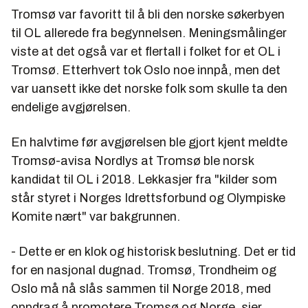
Tromsø var favoritt til å bli den norske søkerbyen
til OL allerede fra begynnelsen. Meningsmålinger
viste at det også var et flertall i folket for et OL i
Tromsø. Etterhvert tok Oslo noe innpå, men det
var uansett ikke det norske folk som skulle ta den
endelige avgjørelsen.
En halvtime før avgjørelsen ble gjort kjent meldte
Tromsø-avisa Nordlys at Tromsø ble norsk
kandidat til OL i 2018. Lekkasjer fra "kilder som
står styret i Norges Idrettsforbund og Olympiske
Komite nært" var bakgrunnen.
- Dette er en klok og historisk beslutning. Det er tid
for en nasjonal dugnad. Tromsø, Trondheim og
Oslo må nå slås sammen til Norge 2018, med
oppdrag å promotere Tromsø og Norge, sier