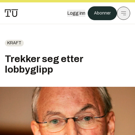
Logg inn
Abonner
KRAFT
Trekker seg etter
lobbyglipp