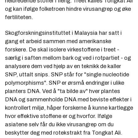
helbredende stoffer i fleng: Treet kalles Tongkat Ali
og kan ifølge folketroen hindre virusangrep og øke
fertiliteten.
Skogforskningsinstituttet i Malaysia har satt i
gang et arbeid sammen med amerikanske
forskere. De skal isolere virkestoffene i treet -
særlig i saften mellom bark og ved i rotpartiet - og
analysere dem ved hjelp av en teknikk de kaller
SNP, uttalt snips. SNP står for "single nucleotide
polymorphisms". SNP er ørsmå endringer i ulike
planters DNA. Ved å "ta bilde av" hver plantes
DNA og sammenholde DNA med beviste effekter i
kontrollert miljø, håper forskerne å kunne kartlegge
hvor effektive stoffene er og hvorfor. Ifølge
asiatene selv får du ikke virusangrep om du
beskytter deg med rotekstrakt fra Tongkat Ali.