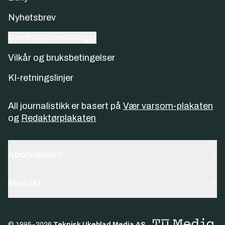
Nyhetsbrev
Samtykkeinnstillinger
Vilkår og bruksbetingelser
KI-retningslinjer
All journalistikk er basert på
Vær varsom-plakaten
og
Redaktørplakaten
Abonnement
Kontakt
© 1995-
2026
Teknisk Ukeblad Media AS