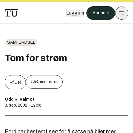
Logg inn
Abonner
SAMFERDSEL
Tom for strøm
Kommenter
Del
Odd R. Valmot
3. sep. 2002 - 12:56
Ford har bestemt seg for å satse på biler med