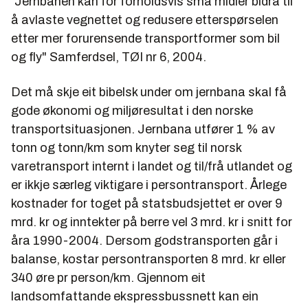
"Jernbanen kan for forholdsvis små midler bidra til
å avlaste vegnettet og redusere etterspørselen
etter mer forurensende transportformer som bil
og fly" Samferdsel, TØI nr 6, 2004.
Det må skje eit bibelsk under om jernbana skal få
gode økonomi og miljøresultat i den norske
transportsituasjonen. Jernbana utfører 1 % av
tonn og tonn/km som knyter seg til norsk
varetransport internt i landet og til/frå utlandet og
er ikkje særleg viktigare i persontransport. Årlege
kostnader for toget på statsbudsjettet er over 9
mrd. kr og inntekter på berre vel 3 mrd. kr i snitt for
åra 1990-2004. Dersom godstransporten går i
balanse, kostar persontransporten 8 mrd. kr eller
340 øre pr person/km. Gjennom eit
landsomfattande ekspressbussnett kan ein