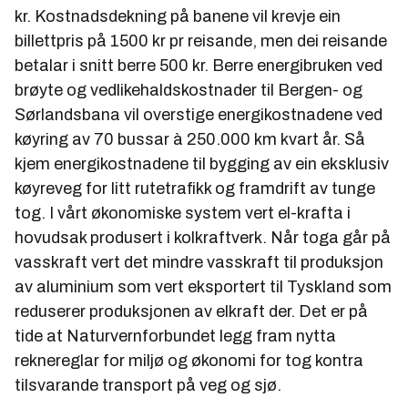
kr. Kostnadsdekning på banene vil krevje ein
billettpris på 1500 kr pr reisande, men dei reisande
betalar i snitt berre 500 kr. Berre energibruken ved
brøyte og vedlikehaldskostnader til Bergen- og
Sørlandsbana vil overstige energikostnadene ved
køyring av 70 bussar à 250.000 km kvart år. Så
kjem energikostnadene til bygging av ein eksklusiv
køyreveg for litt rutetrafikk og framdrift av tunge
tog. I vårt økonomiske system vert el-krafta i
hovudsak produsert i kolkraftverk. Når toga går på
vasskraft vert det mindre vasskraft til produksjon
av aluminium som vert eksportert til Tyskland som
reduserer produksjonen av elkraft der. Det er på
tide at Naturvernforbundet legg fram nytta
reknereglar for miljø og økonomi for tog kontra
tilsvarande transport på veg og sjø.