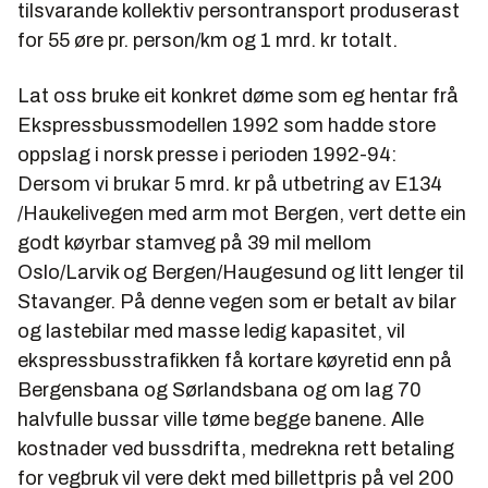
tilsvarande kollektiv persontransport produserast
for 55 øre pr. person/km og 1 mrd. kr totalt.
Lat oss bruke eit konkret døme som eg hentar frå
Ekspressbussmodellen 1992 som hadde store
oppslag i norsk presse i perioden 1992-94:
Dersom vi brukar 5 mrd. kr på utbetring av E134
/Haukelivegen med arm mot Bergen, vert dette ein
godt køyrbar stamveg på 39 mil mellom
Oslo/Larvik og Bergen/Haugesund og litt lenger til
Stavanger. På denne vegen som er betalt av bilar
og lastebilar med masse ledig kapasitet, vil
ekspressbusstrafikken få kortare køyretid enn på
Bergensbana og Sørlandsbana og om lag 70
halvfulle bussar ville tøme begge banene. Alle
kostnader ved bussdrifta, medrekna rett betaling
for vegbruk vil vere dekt med billettpris på vel 200