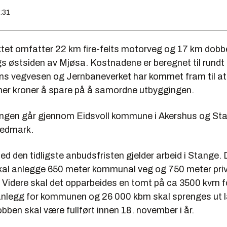
4:31
ktet omfatter 22 km fire-felts motorveg og 17 km dobb
s østsiden av Mjøsa. Kostnadene er beregnet til rundt 7
ns vegvesen og Jernbaneverket har kommet fram til at d
oner kroner å spare på å samordne utbyggingen.
ingen går gjennom Eidsvoll kommune i Akershus og St
edmark.
d den tidligste anbudsfristen gjelder arbeid i Stange.
kal anlegge 650 meter kommunal veg og 750 meter pri
Videre skal det opparbeides en tomt på ca 3500 kvm fo
nlegg for kommunen og 26 000 kbm skal sprenges ut 
bben skal være fullført innen 18. november i år.