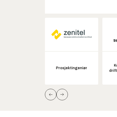
K
Prosjektingeniør
drif