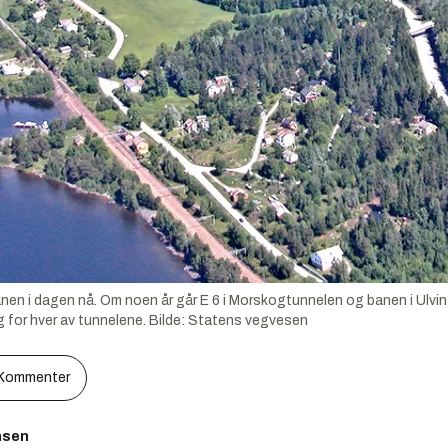
en i dagen nå. Om noen år går E 6 i Morskogtunnelen og banen i Ulvin
 for hver av tunnelene.
Bilde:
Statens vegvesen
Kommenter
nsen