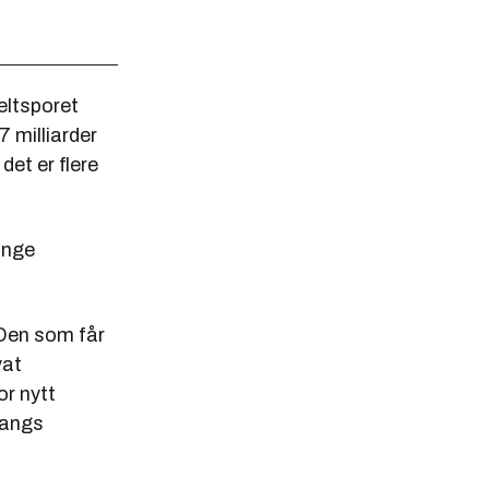
eltsporet
 milliarder
et er flere
ange
 Den som får
vat
r nytt
langs