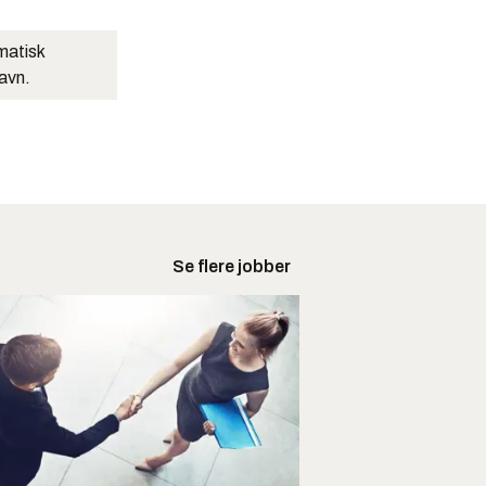
matisk
navn.
Se flere jobber