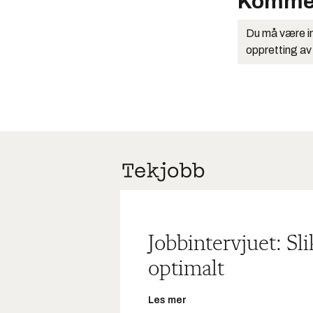
Komme
Du må være in
oppretting av
Jobbintervjuet: Sl
optimalt
Les mer