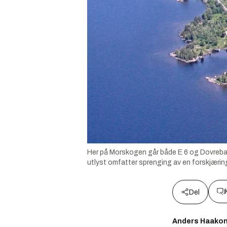
Her på Morskogen går både E 6 og Dovreban
utlyst omfatter sprenging av en forskjæring
Del
Anders Haako