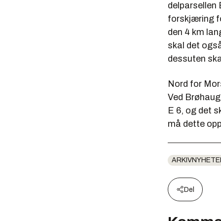
delparsellen 
forskjæring 
den 4 km lan
skal det ogs
dessuten ska
Nord for Mors
Ved Brøhaug s
E 6, og det 
må dette opp
ARKIVNYHETE
Del