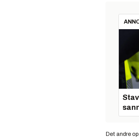
ANN
Stav
sann
Det andre opp