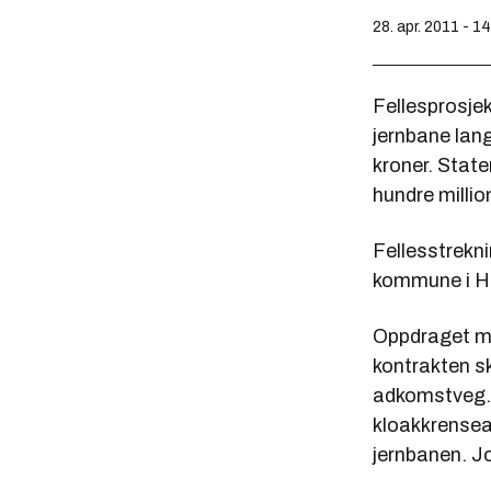
28. apr. 2011 - 1
Fellesprosje
jernbane lang
kroner. State
hundre milli
Fellesstrekn
kommune i H
Oppdraget me
kontrakten s
adkomstveg. 
kloakkrensea
jernbanen. Jo