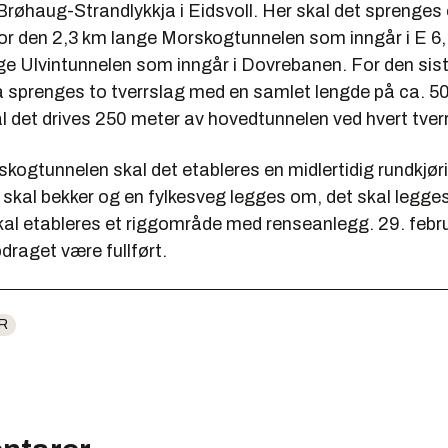
Brøhaug-Strandlykkja i Eidsvoll. Her skal det sprenges
for den 2,3 km lange Morskogtunnelen som inngår i E 6,
ge Ulvintunnelen som inngår i Dovrebanen. For den sis
å sprenges to tverrslag med en samlet lengde på ca. 5
l det drives 250 meter av hovedtunnelen ved hvert tver
kogtunnelen skal det etableres en midlertidig rundkjør
kal bekker og en fylkesveg legges om, det skal legges 
skal etableres et riggområde med renseanlegg. 29. febr
draget være fullført.
R