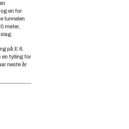
 en
 og en for
te tunnelen
00 meter,
rslag.
ing på E 6.
en fylling for
uar neste år