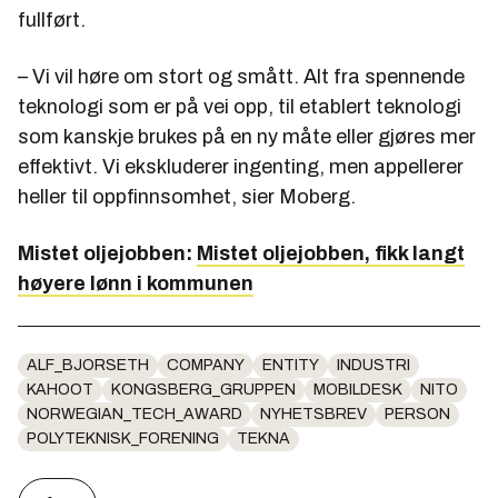
fullført.
–
Vi vil høre om stort og smått. Alt fra spennende
teknologi som er på vei opp, til etablert teknologi
som kanskje brukes på en ny måte eller gjøres mer
effektivt. Vi ekskluderer ingenting, men appellerer
heller til oppfinnsomhet, sier Moberg.
Mistet oljejobben:
Mistet oljejobben, fikk langt
høyere lønn i kommunen
ALF_BJORSETH
COMPANY
ENTITY
INDUSTRI
KAHOOT
KONGSBERG_GRUPPEN
MOBILDESK
NITO
NORWEGIAN_TECH_AWARD
NYHETSBREV
PERSON
POLYTEKNISK_FORENING
TEKNA