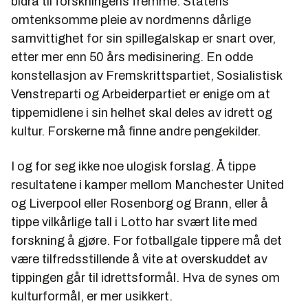
bidra til forskningens fremme. Statens
omtenksomme pleie av nordmenns dårlige
samvittighet for sin spillegalskap er snart over,
etter mer enn 50 års medisinering. En odde
konstellasjon av Fremskrittspartiet, Sosialistisk
Venstreparti og Arbeiderpartiet er enige om at
tippemidlene i sin helhet skal deles av idrett og
kultur. Forskerne må finne andre pengekilder.
I og for seg ikke noe ulogisk forslag. Å tippe
resultatene i kamper mellom Manchester United
og Liverpool eller Rosenborg og Brann, eller å
tippe vilkårlige tall i Lotto har svært lite med
forskning å gjøre. For fotballgale tippere må det
være tilfredsstillende å vite at overskuddet av
tippingen går til idrettsformål. Hva de synes om
kulturformål, er mer usikkert.