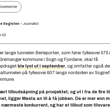
Kommenter
ge Seglsten
– Journalist
4:02
 lange tunnelen Berleporten, som fører fylkesvei 575 in
i Bremanger kommune i Sogn og Fjordane, skal få
ppdraget
ble lyst ut i september
, og omfatter også d
altunnelen på fylkesvei 607 langs nordsiden av Sognefj
ommune.
ært tilbudsåpning på prosjektet, og ut i fra de fire 
t, ligger Mesta an til å få jobben. De er mer enn m
n nærmeste konkurrent, og har et tilbud som tilsvare