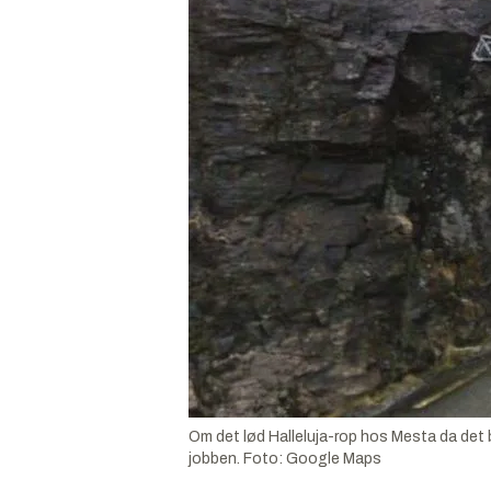
Om det lød Halleluja-rop hos Mesta da det ble
jobben.
Foto:
Google Maps