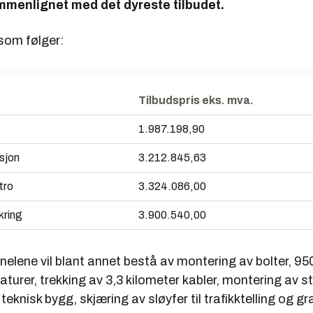
mmenlignet med det dyreste tilbudet.
som følger:
Tilbudspris eks. mva.
1.987.198,90
asjon
3.212.845,63
tro
3.324.086,00
kring
3.900.540,00
nnelene vil blant annet bestå av montering av bolter, 95
turer, trekking av 3,3 kilometer kabler, montering av st
teknisk bygg, skjæring av sløyfer til trafikktelling og gr