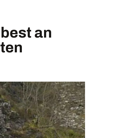
 best an
rten