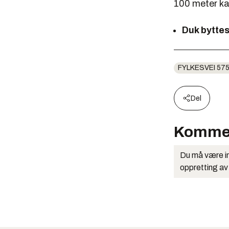
100 meter ka
Duk bytte
FYLKESVEI 57
Del
Komme
Du må være in
oppretting av