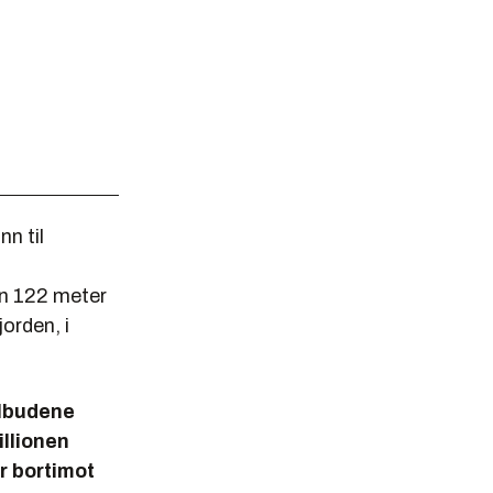
n til
en 122 meter
orden, i
tilbudene
illionen
r bortimot