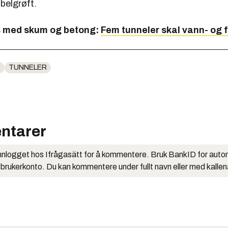
belgrøft.
s med skum og betong:
Fem tunneler skal vann- og f
5
TUNNELER
ntarer
nlogget hos Ifrågasätt for å kommentere. Bruk BankID for auto
 brukerkonto. Du kan kommentere under fullt navn eller med kalle