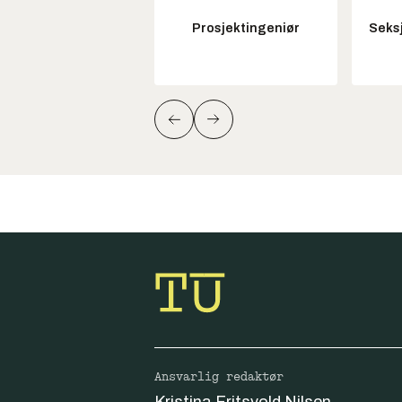
Prosjektingeniør
Seksj
Ansvarlig redaktør