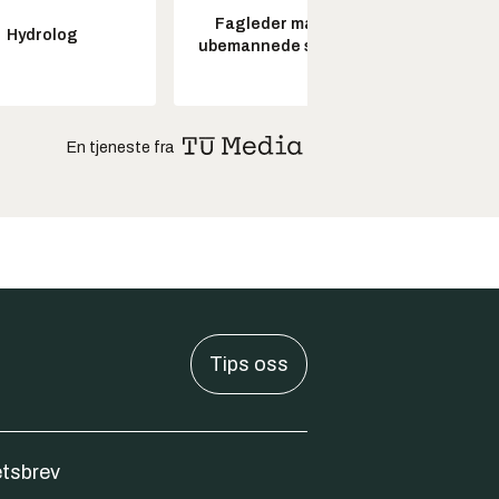
Fagleder maritime
Senio
Hydrolog
ubemannede systemer
konstr
En tjeneste fra
Tips oss
tsbrev