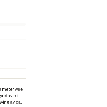
0 meter wire
yretavle i
aving av ca.