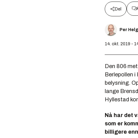
Del
Per Hel
14. okt. 2019 - 1
Den 806 meter
Berlepollen 
belysning. O
lange Brensd
Hyllestad k
Nå har det v
som er komme
billigere en