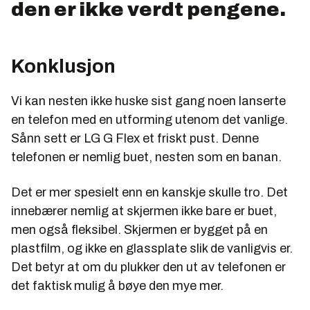
den er ikke verdt pengene.
FM-radio:
Ja, RDS
Kamera:
13 MP, f/2.4, 2,1 MP front
Konklusjon
Videoopptak:
4k 30 fps, 1080p 60 fps
Batteri:
3500 mAh
Vi kan nesten ikke huske sist gang noen lanserte
en telefon med en utforming utenom det vanlige.
Pris:
Fra 6400 kroner (nettbutikk pr 12.02.2014)
Sånn sett er LG G Flex et friskt pust. Denne
Se alle spesifikasjonene
telefonen er nemlig buet, nesten som en banan.
Det er mer spesielt enn en kanskje skulle tro. Det
innebærer nemlig at skjermen ikke bare er buet,
men også fleksibel. Skjermen er bygget på en
plastfilm, og ikke en glassplate slik de vanligvis er.
Det betyr at om du plukker den ut av telefonen er
det faktisk mulig å bøye den mye mer.