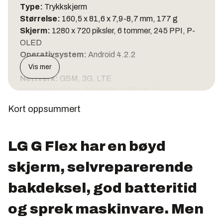
Type:
Trykkskjerm
Størrelse:
160,5 x 81,6 x 7,9-8,7 mm
, 177 g
Skjerm:
1280 x 720 piksler, 6 tommer, 245 PPI, P-
OLED
Operativsystem:
Android 4.2.2
Vis mer
Nettverk:
GSM, 3G, LTE
Internett:
Edge, DCHSPA, LTE, Wi-fi
802.11a/b/g/n/ac
Kort oppsummert
Bluetooth:
4.0+AptX
Navigasjon:
AGPS, GLONASS
LG G Flex har en bøyd
Minne:
2048 MB RAM, 32 GB lagringsminne
Minnekort:
Nei
skjerm, selvreparerende
Systembrikke:
Qualcomm Snapdragon 800
bakdeksel, god batteritid
Prosessor:
Krait 400, 4 x 2,26 GHz
Grafikkprosessor:
Adreno 330
og sprek maskinvare. Men
USB:
2.0, Micro-USB
Medieutgang:
3,5 mm minijack, SlimPort