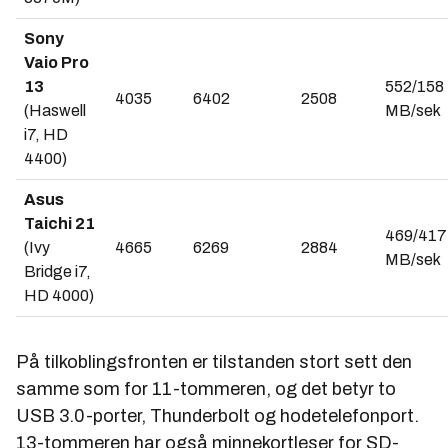
Sony
Vaio Pro
13
552/158
4035
6402
2508
(Haswell
MB/sek
i7, HD
4400)
Asus
Taichi 21
469/417
(Ivy
4665
6269
2884
MB/sek
Bridge i7,
HD 4000)
På tilkoblingsfronten er tilstanden stort sett den
samme som for 11-tommeren, og det betyr to
USB 3.0-porter, Thunderbolt og hodetelefonport.
13-tommeren har også minnekortleser for SD-