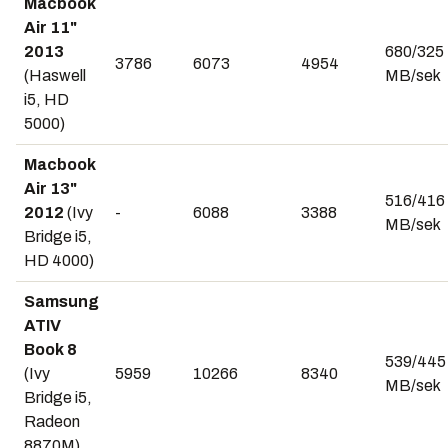
Macbook
Air 11"
2013
680/325
3786
6073
4954
(Haswell
MB/sek
i5, HD
5000)
Macbook
Air 13"
516/416
2012
(Ivy
-
6088
3388
MB/sek
Bridge i5,
HD 4000)
Samsung
ATIV
Book 8
539/445
(Ivy
5959
10266
8340
MB/sek
Bridge i5,
Radeon
8870M)