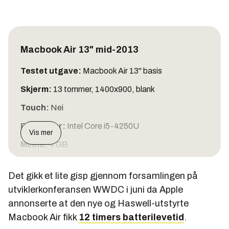
Macbook Air 13" mid-2013
Testet utgave:
Macbook Air 13" basis
Skjerm:
13 tommer, 1400x900, blank
Touch:
Nei
Prosessor:
Intel Core i5-4250U
Vis mer
Minne:
4 GB
Grafikk:
Intel HD 5000
Det gikk et lite gisp gjennom forsamlingen på
Lagring:
128 GB SSD
utviklerkonferansen WWDC i juni da Apple
OS:
Mac OS X
annonserte at den nye og Haswell-utstyrte
Macbook Air fikk
12 timers batterilevetid
.
Vekt:
1,35 kg