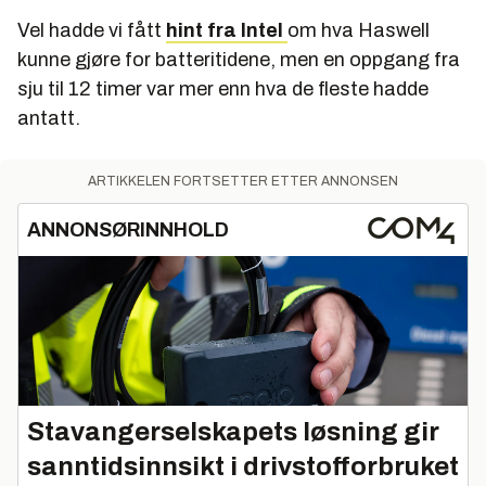
Pris:
Fra 8590 kroner
Vel hadde vi fått
hint fra Intel
om hva Haswell
Resultater
kunne gjøre for batteritidene, men en oppgang fra
sju til 12 timer var mer enn hva de fleste hadde
Geekbench
antatt.
Score:
6028
Blackmagic Disk Benchmark
ARTIKKELEN FORTSETTER ETTER ANNONSEN
Read:
723 MB/s
ANNONSØRINNHOLD
Write:
450 MB/s
Batteri:
HD-video, 50 % lys (Mac OS):
13:05
Stavangerselskapets løsning gir
sanntidsinnsikt i drivstofforbruket