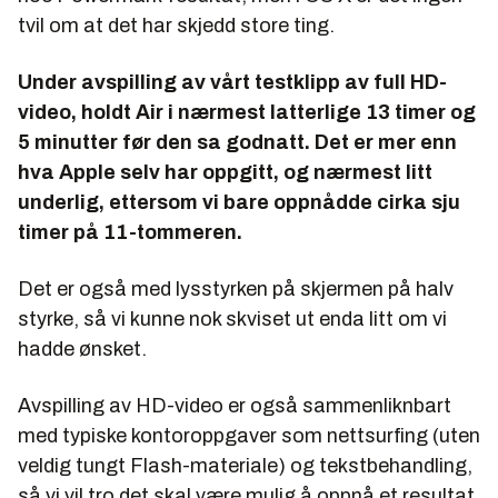
tvil om at det har skjedd store ting.
Under avspilling av vårt testklipp av full HD-
video, holdt Air i nærmest latterlige 13 timer og
5 minutter før den sa godnatt. Det er mer enn
hva Apple selv har oppgitt, og nærmest litt
underlig, ettersom vi bare oppnådde cirka sju
timer på 11-tommeren.
Det er også med lysstyrken på skjermen på halv
styrke, så vi kunne nok skviset ut enda litt om vi
hadde ønsket.
Avspilling av HD-video er også sammenliknbart
med typiske kontoroppgaver som nettsurfing (uten
veldig tungt Flash-materiale) og tekstbehandling,
så vi vil tro det skal være mulig å oppnå et resultat