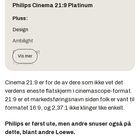
Philips Cinema 21:9 Platinum
Pluss:
Design
Ambilight
Bildekvalitet
Vis mer
Formatet
Cinema 21:9 er for de av dere som ikke vet det
verdens eneste flatskjerm i cinemascope-format.
Minus:
21:9 er et markedsføringsnavn siden folk er vant til
Pris
formatet 16:9, og 2,37:1 ikke klinger like enkelt.
Philips er først ute, men andre snuser også på
Karakter:
5
dette, blant andre Loewe.