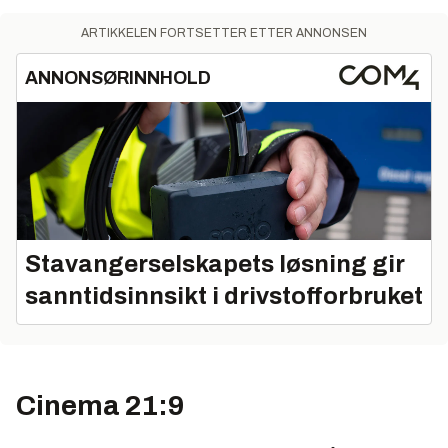
Importør:
Philips Norge AS
ARTIKKELEN FORTSETTER ETTER ANNONSEN
Pris:
29.995
ANNONSØRINNHOLD
Link:
www.philips.no
Stavangerselskapets løsning gir
sanntidsinnsikt i drivstofforbruket
Cinema 21:9