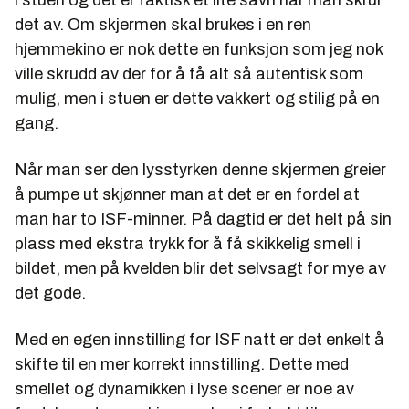
i stuen og det er faktisk et lite savn når man skrur
det av. Om skjermen skal brukes i en ren
hjemmekino er nok dette en funksjon som jeg nok
ville skrudd av der for å få alt så autentisk som
mulig, men i stuen er dette vakkert og stilig på en
gang.
Når man ser den lysstyrken denne skjermen greier
å pumpe ut skjønner man at det er en fordel at
man har to ISF-minner. På dagtid er det helt på sin
plass med ekstra trykk for å få skikkelig smell i
bildet, men på kvelden blir det selvsagt for mye av
det gode.
Med en egen innstilling for ISF natt er det enkelt å
skifte til en mer korrekt innstilling. Dette med
smellet og dynamikken i lyse scener er noe av