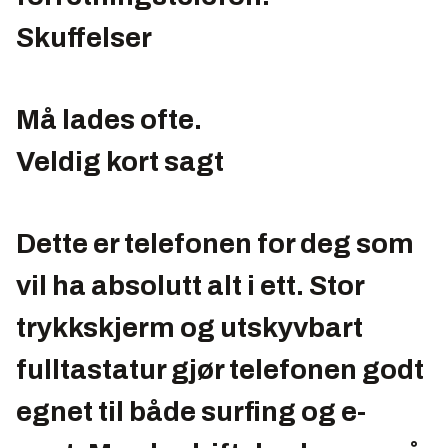
Kamera:
5 MP
Skuffelser
Video:
640 x 480 piksler 30 FPS
Batteri:
1500 mAh, 9,5 (GSM)/6 (3G) timer tale,
18(GSM)/17(3G) døgn hviletid
Må lades ofte.
Veldig kort sagt
Dette er telefonen for deg som
vil ha absolutt alt i ett. Stor
trykkskjerm og utskyvbart
fulltastatur gjør telefonen godt
egnet til både surfing og e-