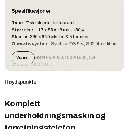
Spesifikasjoner
Type:
Trykkskjerm, fulltastatur
Størrelse:
117 x 55 x 16 mm, 150 g
Skjerm:
360 x 640 piksler, 3,5 tommer
Operativsystem:
Symbian OS 9.4, S60 5th edition
Nettverk:
GSM 850/900/1800/1900, 3G
Vis mer
850/900/1900/2100
Internett:
Edge, HSPA, Wi-fi 802.11b/g
Bluetooth:
2.0+EDR med A2DP
Høydepunkter
GPS:
AGPS
Minne:
32 GB
Komplett
Minnekort:
Micro-SD, inntil 16 GB
USB:
2.0, Micro-USB
underholdningsmaskin og
Medieutgang:
3,5 mm minijack
forretningstelefon.