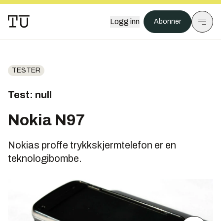
Logg inn
Abonner
TESTER
Test: null
Nokia N97
Nokias proffe trykkskjermtelefon er en
teknologibombe.