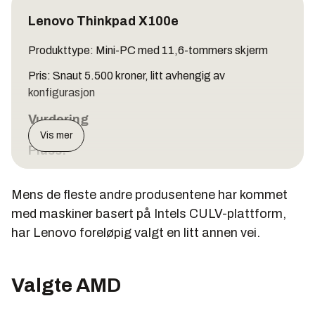
Lenovo Thinkpad X100e
Produkttype: Mini-PC med 11,6-tommers skjerm
Pris: Snaut 5.500 kroner, litt avhengig av
konfigurasjon
Vurdering
Vis mer
Pluss:
Strålende tastatur
Mens de fleste andre produsentene har kommet
Hendig størrelse
med maskiner basert på Intels CULV-plattform,
Matt skjerm
har Lenovo foreløpig valgt en litt annen vei.
Valgte AMD
Minus: