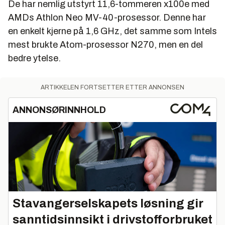
De har nemlig utstyrt 11,6-tommeren x100e med
Svak prosessorytelse, særlig på batteri
AMDs Athlon Neo MV-40-prosessor. Denne har
Skuffende batterilevetid
en enkelt kjerne på 1,6 GHz, det samme som Intels
mest brukte Atom-prosessor N270, men en del
Blir veldig varm
bedre ytelse.
ARTIKKELEN FORTSETTER ETTER ANNONSEN
ANNONSØRINNHOLD
Stavangerselskapets løsning gir
sanntidsinnsikt i drivstofforbruket