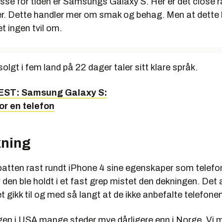
isse for tiden er Samsungs Galaxy S. Her er det close 
er. Dette handler mer om smak og behag. Men at dette b
t ingen tvil om.
solgt i fem land på 22 dager taler sitt klare språk.
EST: Samsung Galaxy S:
or en telefon
kning
batten rast rundt iPhone 4 sine egenskaper som telef
 den ble holdt i et fast grep mistet den dekningen. De
t gikk til og med så langt at de ikke anbefalte telefone
gen i USA mange steder mye dårligere enn i Norge. Vi 