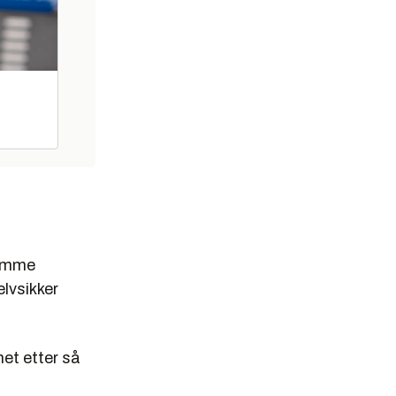
samme
lvsikker
met etter så