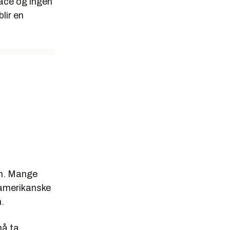
race og ingen
lir en
on. Mange
t amerikanske
n.
må ta