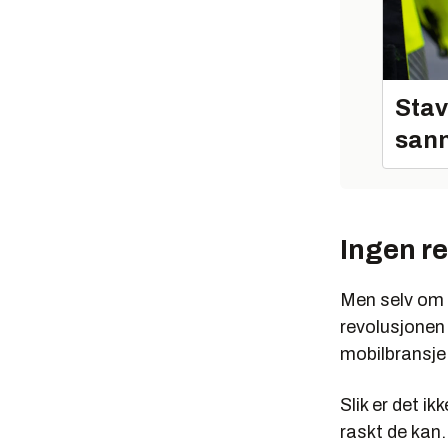
Stav
sann
Ingen r
Men selv om 
revolusjonen
mobilbransje
Slik er det ik
raskt de kan.