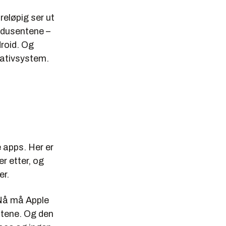
eløpig ser ut
odusentene –
roid. Og
rativsystem.
e apps. Her er
r etter, og
er.
 Nå må Apple
ntene. Og den