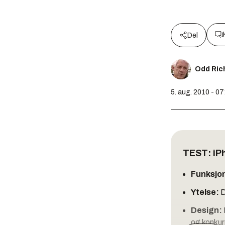
Del
Odd Ric
5. aug. 2010 - 07
TEST: iP
Funksjon
Ytelse:
D
Design:
og konkur