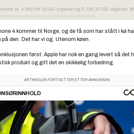
koster ja. 4.890 for 16 GB-utgaven og 5.790 32 GB-utgaven. Me
ementer selv om inngangsterskelen er lavere.
 veldig klar sekser.
hone 4 kommer til Norge, og de få som har stått i kø h
 på den. Det har vi og. Utenom køen.
onklusjonen først: Apple har nok en gang levert så det h
stisk produkt og gitt det en skikkelig forbedring.
ARTIKKELEN FORTSETTER ETTER ANNONSEN
ONSØRINNHOLD