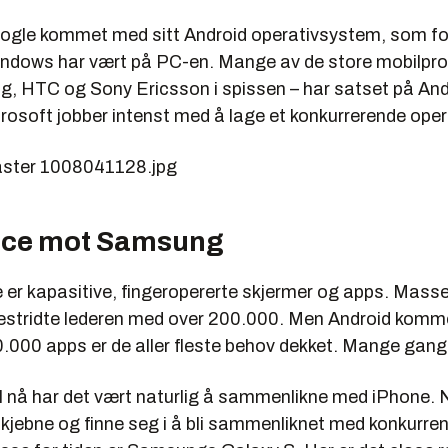
ogle kommet med sitt Android operativsystem, som for
t Windows har vært på PC-en. Mange av de store mobilpr
 HTC og Sony Ericsson i spissen – har satset på And
rosoft jobber intenst med å lage et konkurrerende ope
ace mot Samsung
le er kapasitive, fingeropererte skjermer og apps. Mass
estridte lederen med over 200.000. Men Android komme
.000 apps er de aller fleste behov dekket. Mange gang
 til nå har det vært naturlig å sammenlikne med iPhone.
kjebne og finne seg i å bli sammenliknet med konkurre