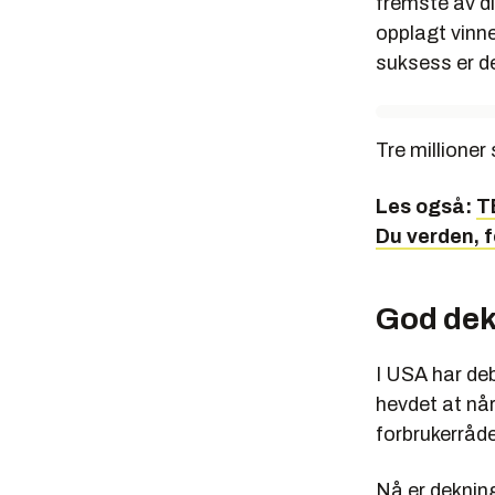
fremste av d
opplagt vinn
suksess er de
Tre millioner 
Les også:
T
Du verden, f
God de
I USA har de
hevdet at når
forbrukerråde
Nå er deknin