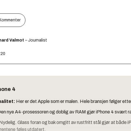
Kommenter
hard Valmot
– Journalist
:20
hone 4
alitet:
Her er det Apple som er malen. Hele bransjen følger ette
en nye A4-prosessoren og doblig av RAM gjør iPhone 4 svært r
Nydelig. Glass foran og bak omgitt av rustfritt stål gjør at både
rentene føles utdatert.