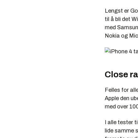
Lengst er Go
til å bli de
med Samsung,
Nokia og Mic
Close r
Felles for al
Apple den ub
med over 100
I alle tester
lide samme s