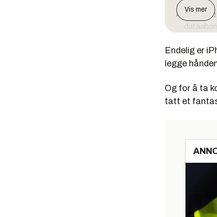
Vis mer
Pris:
Det 
dataabonn
Totalt:
En
Endelig er iP
legge hånden
Og for å ta k
tatt et fanta
ANN