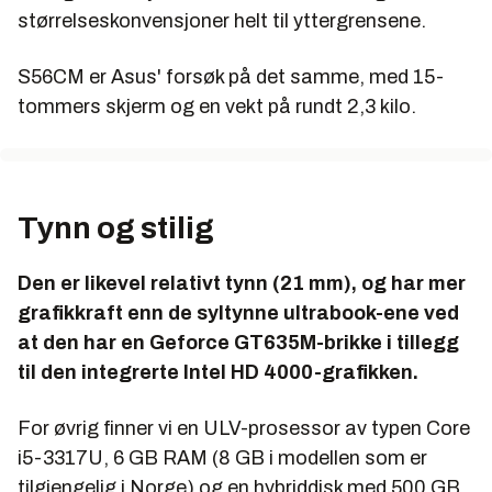
størrelseskonvensjoner helt til yttergrensene.
Pris:
Rundt 6000 kroner på nett
Resultater
S56CM er Asus' forsøk på det samme, med 15-
tommers skjerm og en vekt på rundt 2,3 kilo.
PCMark 7
Score:
2590
Geekbench
Tynn og stilig
Score:
5015
3DMark Vantage
Den er likevel relativt tynn (21 mm), og har mer
Score:
P5036
grafikkraft enn de syltynne ultrabook-ene ved
at den har en Geforce GT635M-brikke i tillegg
ATTO Disk benchmark
til den integrerte Intel HD 4000-grafikken.
Read:
108 MB/s
For øvrig finner vi en ULV-prosessor av typen Core
Write:
107 MB/s
i5-3317U, 6 GB RAM (8 GB i modellen som er
Windows Experience Index
tilgjengelig i Norge) og en hybriddisk med 500 GB