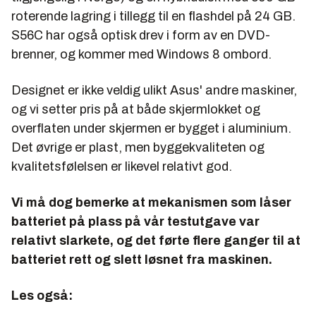
Prosessor:
6,9
roterende lagring i tillegg til en flashdel på 24 GB.
S56C har også optisk drev i form av en DVD-
Minne:
7,4
brenner, og kommer med Windows 8 ombord.
Grafikk:
5,5
Spillgrafikk:
6,5
Designet er ikke veldig ulikt Asus' andre maskiner,
og vi setter pris på at både skjermlokket og
HDD:
5,9
overflaten under skjermen er bygget i aluminium.
Batteri:
Det øvrige er plast, men byggekvaliteten og
Powermark productivity 50 % lys:
2:51
kvalitetsfølelsen er likevel relativt god.
Vi må dog bemerke at mekanismen som låser
batteriet på plass på vår testutgave var
relativt slarkete, og det førte flere ganger til at
batteriet rett og slett løsnet fra maskinen.
Les også: