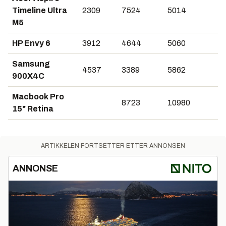
Timeline Ultra
2309
7524
5014
M5
HP Envy 6
3912
4644
5060
Samsung
4537
3389
5862
900X4C
Macbook Pro
8723
10980
15" Retina
ARTIKKELEN FORTSETTER ETTER ANNONSEN
ANNONSE