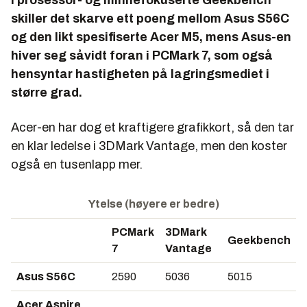
I prosessor- og minnefokuserte Geekbench
skiller det skarve ett poeng mellom Asus S56C
og den likt spesifiserte Acer M5, mens Asus-en
hiver seg såvidt foran i PCMark 7, som også
hensyntar hastigheten på lagringsmediet i
større grad.
Acer-en har dog et kraftigere grafikkort, så den tar
en klar ledelse i 3DMark Vantage, men den koster
også en tusenlapp mer.
Ytelse (høyere er bedre)
PCMark
3DMark
Geekbench
7
Vantage
Asus S56C
2590
5036
5015
Acer Aspire