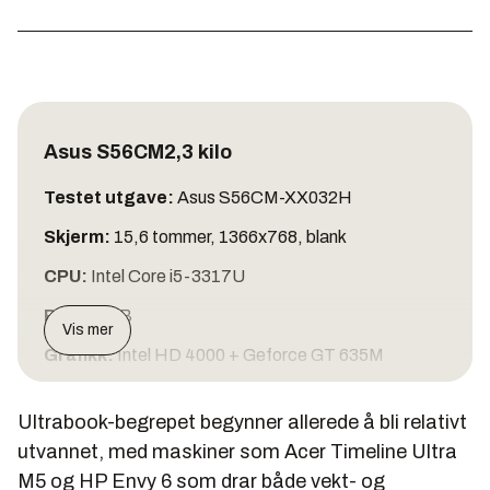
Asus S56CM2,3 kilo
Testet utgave:
Asus S56CM-XX032H
Skjerm:
15,6 tommer, 1366x768, blank
CPU:
Intel Core i5-3317U
RAM:
6 GB
Vis mer
Grafikk:
Intel HD 4000 + Geforce GT 635M
Lagring:
500 GB HDD + 24 GB flash
Ultrabook-begrepet begynner allerede å bli relativt
OS:
Windows 8
utvannet, med maskiner som Acer Timeline Ultra
Vekt:
2,3 kilo
M5 og HP Envy 6 som drar både vekt- og