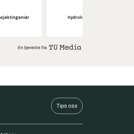
osjektingeniør
Hydrolog
Seksjon
En tjeneste fra
Tips oss