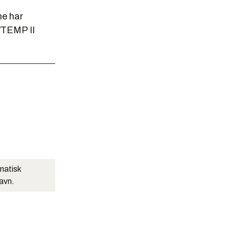
ne har
/TEMP II
matisk
navn.