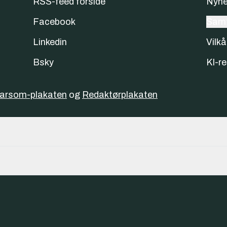
RSS-feed forside
Nyhe
Facebook
Samt
Linkedin
Vilkå
Bsky
KI-re
varsom-plakaten
og
Redaktørplakaten