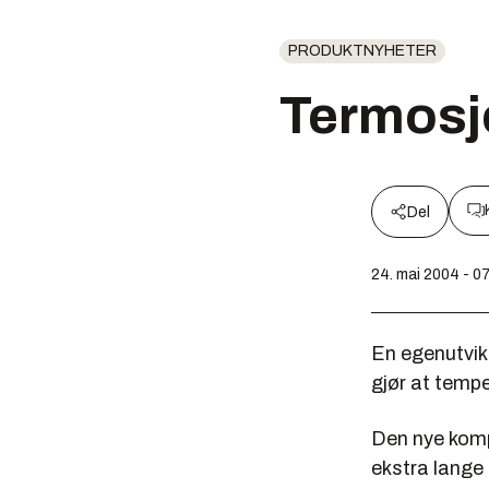
PRODUKTNYHETER
Termosj
Del
24. mai 2004 - 0
En egenutvikl
gjør at tempe
Den nye komp
ekstra lange