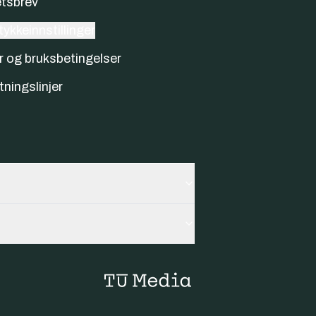
tsbrev
ykkeinnstillinger
r og bruksbetingelser
tningslinjer