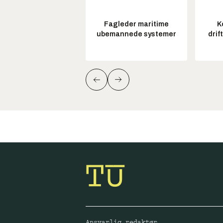
Fagleder maritime
K
ubemannede systemer
drif
Ansvarlig redaktør