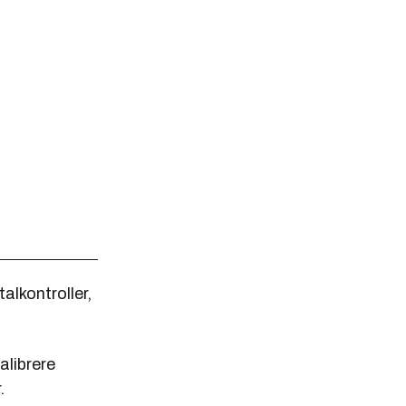
alkontroller,
alibrere
.