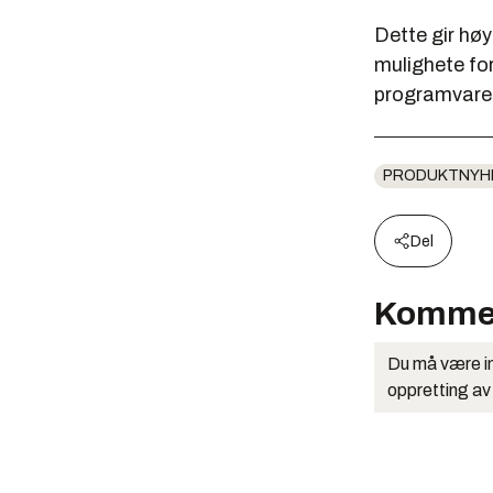
Dette gir høy
mulighete fo
programvare
PRODUKTNYH
Del
Komme
Du må være in
oppretting av