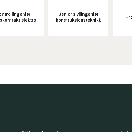
ontrollingeniør
Senior sivilingeniør
Pr
tskontrakt elektro
konstruksjonsteknikk