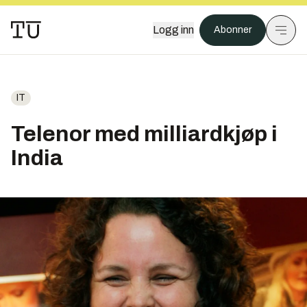
Logg inn
Abonner
IT
Telenor med milliardkjøp i
India