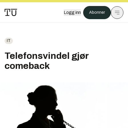
Logg inn
Abonner
IT
Telefonsvindel gjør
comeback