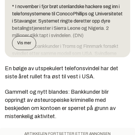
* I november i fjor brøt utenlandske hackere seg inn i
telefonsystemene til ConocoPhillips og Universitetet
i Stavanger. Systemet ringte deretter opp dyre
betalingstjenester i Sierra Leone og Nigeria. 2
millioner gikk tapt i svindelen. (DN)
Vis mer
* I høst ble bankkunder i Troms og Finnmark forsøkt
svindlet etter samme modell som USA. Svindlerne
ble avslørt da de hevdet å representere den ikke-
En bølge av utspekulert telefonsvindel har det
eksisterende Statens sentralbank i stedet for
Bankenes Betalingssentral (BBS). Senere fikk man
siste året rullet fra øst til vest i USA.
sving på ordbruken, og BBS måtte rykke ut med
offisiell advarsel. (ANB)
Gammelt og nytt blandes: Bankkunder blir
oppringt av østeuropeiske kriminelle med
beskjeden om kontoen er sperret på grunn av
mistenkelig aktivitet.
ARTIKKELEN FORTSETTER ETTER ANNONSEN