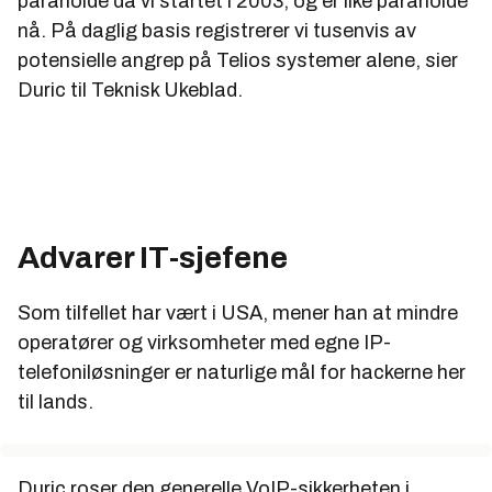
paranoide da vi startet i 2003, og er like paranoide
nå. På daglig basis registrerer vi tusenvis av
potensielle angrep på Telios systemer alene, sier
Duric til Teknisk Ukeblad.
Advarer IT-sjefene
Som tilfellet har vært i USA, mener han at mindre
operatører og virksomheter med egne IP-
telefoniløsninger er naturlige mål for hackerne her
til lands.
Duric roser den generelle VoIP-sikkerheten i