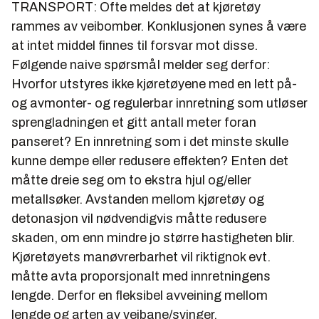
TRANSPORT: Ofte meldes det at kjøretøy
rammes av veibomber. Konklusjonen synes å være
at intet middel finnes til forsvar mot disse.
Følgende naive spørsmåI melder seg derfor:
Hvorfor utstyres ikke kjøretøyene med en lett på-
og avmonter- og regulerbar innretning som utløser
sprengladningen et gitt antall meter foran
panseret? En innretning som i det minste skulle
kunne dempe eller redusere effekten? Enten det
måtte dreie seg om to ekstra hjul og/eller
metallsøker. Avstanden mellom kjøretøy og
detonasjon vil nødvendigvis måtte redusere
skaden, om enn mindre jo større hastigheten blir.
Kjøretøyets manøvrerbarhet vil riktignok evt.
måtte avta proporsjonalt med innretningens
lengde. Derfor en fleksibel avveining mellom
lengde og arten av veibane/svinger.