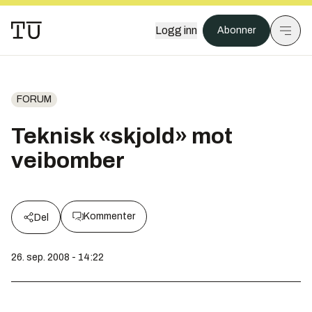
Logg inn
Abonner
FORUM
Teknisk «skjold» mot
veibomber
Kommenter
Del
26. sep. 2008 - 14:22