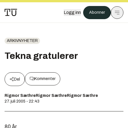
Logg inn
Abonner
ARKIVNYHETER
Tekna gratulerer
Kommenter
Del
Rigmor SæthreRigmor SæthreRigmor Sæthre
27. juli 2005 - 22:43
80 år