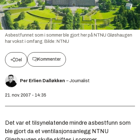
Asbestfunnet som i sommer ble gjort her på NTNU Gløshaugen
har vokst i omfang.
Bilde:
NTNU
Kommenter
Del
Per Erlien Dalløkken
– Journalist
21. nov. 2007 - 14:35
Det var et tilsynelatende mindre asbestfunn som
ble gjort da et ventilasjonsanlegg NTNU
Gløshaugen skulle skiftes i sommer.