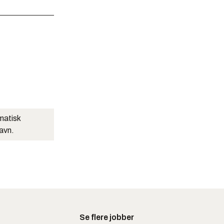
matisk
navn.
Se flere jobber