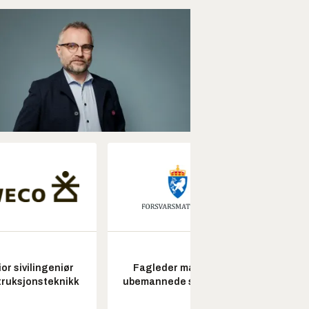
or sivilingeniør
Fagleder maritime
ruksjonsteknikk
ubemannede systemer