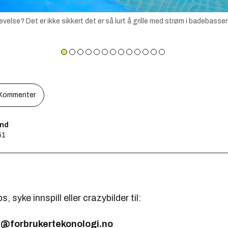
se? Det er ikke sikkert det er så lurt å grille med strøm i badebasse
Kommenter
und
51
, syke innspill eller crazybilder til:
@forbrukertekonologi.no