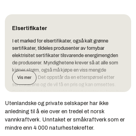
Elsertifikater
I et marked for elsertifikater, også kalt grønne
sertifikater, tildeles produsenter av fornybar
elektrisitet sertifikater tilsvarende energimengden
de produserer. Myndighetene krever så at alle som
kjøper strøm, også må kjøpe en viss mengde
sertifikater. Det oppstår da en etterspørsel etter
Vis mer
sertifikatene og de vil få en pris og kan omsettes.
Dette gir en ekstra inntekt til produsenter av fornybar
elektrisitet.
Utenlandske og private selskaper har ikke
anledning til å eie over en tredel et norsk
vannkraftverk. Unntaket er småkraftverk som er
mindre enn 4 000 naturhestekrefter.