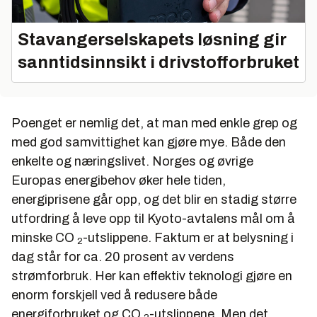
Stavangerselskapets løsning gir
sanntidsinnsikt i drivstofforbruket
Poenget er nemlig det, at man med enkle grep og
med god samvittighet kan gjøre mye. Både den
enkelte og næringslivet. Norges og øvrige
Europas energibehov øker hele tiden,
energiprisene går opp, og det blir en stadig større
utfordring å leve opp til Kyoto-avtalens mål om å
minske CO
-utslippene. Faktum er at belysning i
2
dag står for ca. 20 prosent av verdens
strømforbruk. Her kan effektiv teknologi gjøre en
enorm forskjell ved å redusere både
energiforbruket og CO
-utslippene. Men det