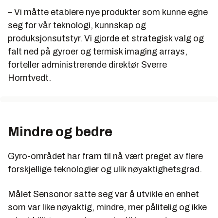
på et teknologisk eller samfunnsmessig problem i
– Vi måtte etablere nye produkter som kunne egne
Norge og være sluttført innen utgangen av året.
seg for vår teknologi, kunnskap og
produksjonsutstyr. Vi gjorde et strategisk valg og
Bragden kan også representere et teknologisk
eller kommersielt gjennombrudd for en bedrifter, et
falt ned på gyroer og termisk imaging arrays,
produkt eller et særdeles vellykket prosjekt.
forteller administrerende direktør Sverre
Horntvedt.
Vinner kåres av fagjury (2/3) og Teknisk Ukeblads
lesere (1/3)
Fagjuryen
Mindre og bedre
Torbjørn Digernes, rektor NTNU (juryleder)
Unni Steinsmo, konsernsjef SINTEF
Gyro-området har fram til nå vært preget av flere
Oluf Ulseth, adm.dir. Energi Norge
forskjellige teknologier og ulik nøyaktighetsgrad.
Finn Langeland, kommunikasjonsdirektør Norsk
Målet Sensonor satte seg var å utvikle en enhet
Industri
som var like nøyaktig, mindre, mer pålitelig og ikke
Ketil Lyng, adm.dir. BNL