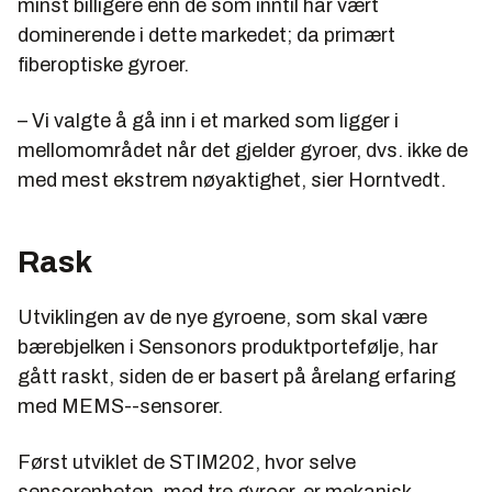
minst billigere enn de som inntil har vært
Gro Brækken, adm.dir. OLF
dominerende i dette markedet; da primært
fiberoptiske gyroer.
Paul Chaffey, adm.dir. Abelia
Liv Kari Hansteen, adm.dir. RIF
– Vi valgte å gå inn i et marked som ligger i
Tormod Haugstad, ansvarlig redaktør Teknisk
mellomområdet når det gjelder gyroer, dvs. ikke de
Ukeblad.
med mest ekstrem nøyaktighet, sier Horntvedt.
Rask
Utviklingen av de nye gyroene, som skal være
bærebjelken i Sensonors produktportefølje, har
gått raskt, siden de er basert på årelang erfaring
med MEMS--sensorer.
Først utviklet de STIM202, hvor selve
sensorenheten, med tre gyroer, er mekanisk