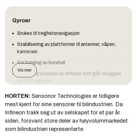
Gyroer
Brukes til treghetsnavigasjon
Stabilisering av plattformer til antenner, våpen,
kameraer.
For logging av borehull
Vis mer
Styring og posisjon av enheter som går i skyggen
av GPS-signaler
Erstatter kompass
HORTEN:
Sensonor Technologies er tidligere
mest kjent for sine sensorer til bilindustrien. Da
Infineon trakk seg ut av selskapet for et par år
siden, forsvant store deler av høyvolummarkedet
Ingeniørbragden
som bilindustrien representerte.
Skal representere en god ingeniørmessig løsning