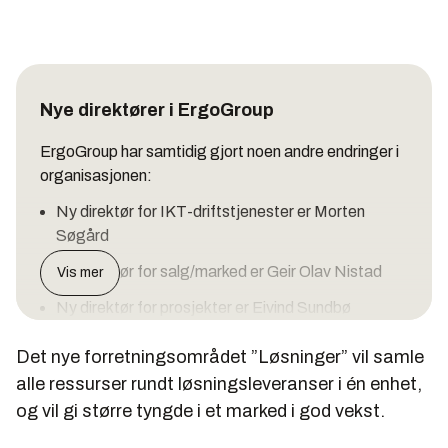
Nye direktører i ErgoGroup
ErgoGroup har samtidig gjort noen andre endringer i
organisasjonen:
Ny direktør for IKT-driftstjenester er Morten
Søgård
Ny direktør for salg/marked er Geir Olav Nistad
Vis mer
Ny direktør for prosjekter er Eivind Sundbø
Det nye forretningsområdet ”Løsninger” vil samle
alle ressurser rundt løsningsleveranser i én enhet,
og vil gi større tyngde i et marked i god vekst.